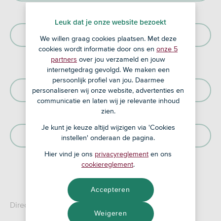
Leuk dat je onze website bezoekt
Beginnende Belegger
We willen graag cookies plaatsen. Met deze
cookies wordt informatie door ons en
onze 5
partners
over jou verzameld en jouw
internetgedrag gevolgd. We maken een
persoonlijk profiel van jou. Daarmee
Beleggen Keuzehulp
personaliseren wij onze website, advertenties en
communicatie en laten wij je relevante inhoud
zien.
Je kunt je keuze altijd wijzigen via 'Cookies
Actieve ASN Beleggers
instellen' onderaan de pagina.
Hier vind je ons
privacyreglement
en ons
cookiereglement
.
Accepteren
Direct naar de vragen:
Weigeren