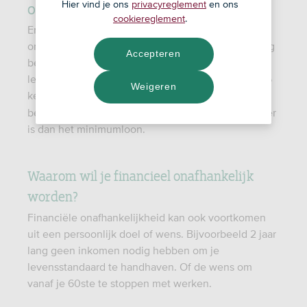
onafhankelijk?
Hier vind je ons
privacyreglement
en ons
cookiereglement
.
Er zijn verschillende definities over wat financieel
onafhankelijk precies is. Volgens de FIRE-beweging
Accepteren
ben je financieel onafhankelijk voor de rest van je
leven als je een vermogen hebt opgebouwd dat 25
Weigeren
keer je jaaruitgaven is. Maar volgens
het CBS
ben je financieel onafhankelijk als je inkomen hoger
is dan het minimumloon.
Waarom wil je financieel onafhankelijk
worden?
Financiële onafhankelijkheid kan ook voortkomen
uit een persoonlijk doel of wens. Bijvoorbeeld 2 jaar
lang geen inkomen nodig hebben om je
levensstandaard te handhaven. Of de wens om
vanaf je 60ste te stoppen met werken.