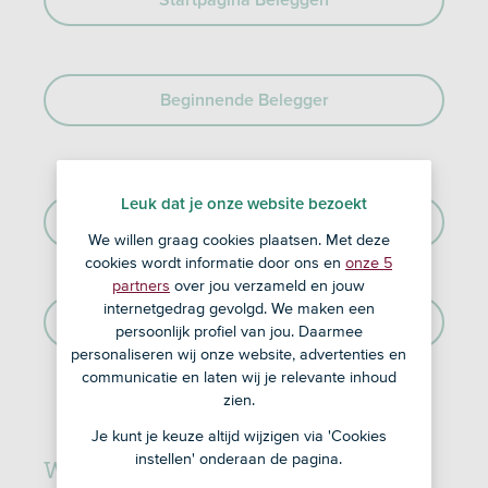
Startpagina Beleggen
Beginnende Belegger
Leuk dat je onze website bezoekt
Beleggen Keuzehulp
We willen graag cookies plaatsen. Met deze
cookies wordt informatie door ons en
onze 5
partners
over jou verzameld en jouw
internetgedrag gevolgd. We maken een
Actieve ASN Beleggers
persoonlijk profiel van jou. Daarmee
personaliseren wij onze website, advertenties en
communicatie en laten wij je relevante inhoud
zien.
Je kunt je keuze altijd wijzigen via 'Cookies
Wanneer ben je financieel
instellen' onderaan de pagina.