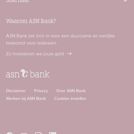
Waarom ASN Bank?
ASN Bank zet zich in voor een duurzame en eerlijke
toekomst voor iedereen.
Zo investeren we jouw geld
Disclaimer
Privacy
Over ASN Bank
Werken bij ASN Bank
Cookies instellen
Download
Download
ASN
ASN
app
app