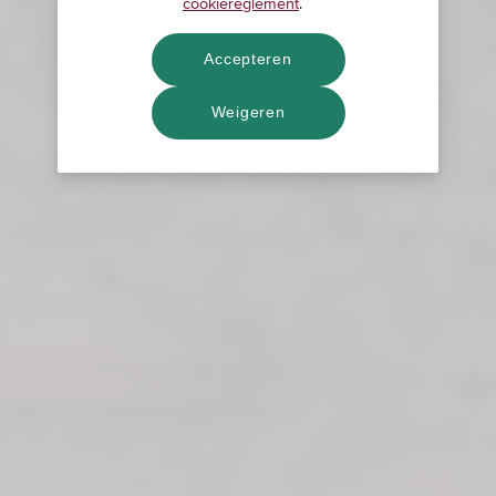
cookiereglement
.
Accepteren
Weigeren