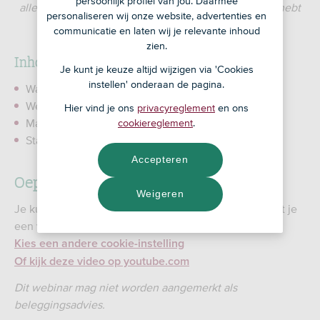
persoonlijk profiel van jou. Daarmee
alleen met geld dat je voor langere tijd beschikbaar hebt
personaliseren wij onze website, advertenties en
naast je spaarrekening.
communicatie en laten wij je relevante inhoud
zien.
Inhoud van het webinar
Je kunt je keuze altijd wijzigen via 'Cookies
instellen' onderaan de pagina.
Wat is beleggen
Welk risico past bij jou
Hier vind je ons
privacyreglement
en ons
Maak jouw beleggingsplan met kleine bedragen
cookiereglement
.
Starten met beleggen - zo werkt het
Accepteren
Oeps! Geen video
Weigeren
Je kunt de video over dit onderwerp niet kijken omdat je
een vereiste cookie hebt uitgeschakeld. Toch zien?
Kies een andere cookie-instelling
Of kijk deze video op youtube.com
Dit webinar mag niet worden aangemerkt als
beleggingsadvies.