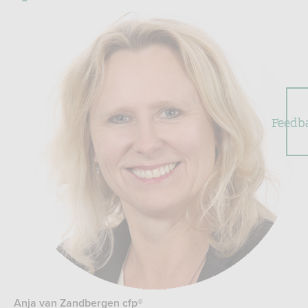
Feedb
Anja van Zandbergen cfp®