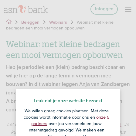
Inloggen
Webinar: met kleine
Beleggen
Webinars
bedragen een mooi vermogen opbouwen
Webinar: met kleine bedragen
een mooi vermogen opbouwen
Heb je periodiek een (klein) bedrag beschikbaar en
wil je hier op de lange termijn vermogen mee
bouwen? In dit webinar leggen Anja van Zandbergen
(onafhankelijk Financieel Planner) en Fabrice
Leuk dat je onze website bezoekt
Albronda (ASN Impact Investors) aan de hand van
concrete voorbeelden uit hoe je dit kunt doen.
We willen graag cookies plaatsen. Met deze
cookies wordt informatie door ons en
onze 5
partners
over jou verzameld en jouw
Let op: Met beleggen loop je
en maak je
. Je
risico
kosten
internetgedrag gevolgd. We maken een
kunt je inleg of een deel daarvan verliezen. Beleg dus