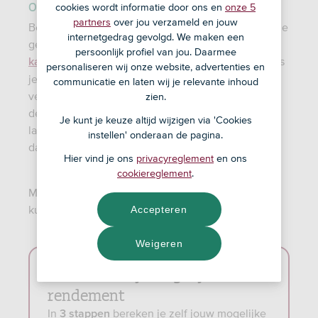
opleveren?
cookies wordt informatie door ons en
onze 5
partners
over jou verzameld en jouw
Beleggen is een vorm van investeren met als doel je
internetgedrag gevolgd. We maken een
geld te laten groeien. Door te beleggen maak je
persoonlijk profiel van jou. Daarmee
. Als
kans op een hoger rendement dan met sparen
personaliseren wij onze website, advertenties en
je geld langer belegt, kun je een hoger rendement
communicatie en laten wij je relevante inhoud
verwachten. Op korte termijn loop je het risico dat
zien.
de actuele waarde van je beleggingen (tijdelijk)
Je kunt je keuze altijd wijzigen via 'Cookies
lager is dan het geld dat je hebt ingelegd. Beleg
instellen' onderaan de pagina.
daarom alleen met geld dat je over hebt.
Hier vind je ons
privacyreglement
en ons
cookiereglement
.
Met beleggen loop je risico en maak je kosten. Je
kunt je inleg of een deel daarvan verliezen.
Accepteren
Weigeren
Bereken zelf je mogelijke
rendement
In
bereken je zelf jouw mogelijke
3 stappen