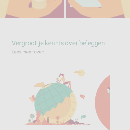
Vergroot je kennis over beleggen
Lees meer over:
en
Duurzaam
beleggen
ngdienst
l
l