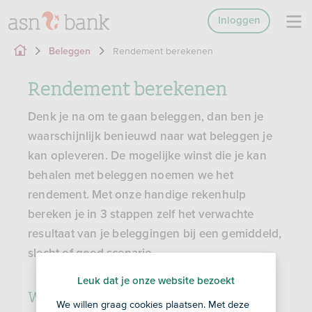
Inloggen
Rendement berekenen
Beleggen
Rendement berekenen
Denk je na om te gaan beleggen, dan ben je
waarschijnlijk benieuwd naar wat beleggen je
kan opleveren. De mogelijke winst die je kan
behalen met beleggen noemen we het
rendement. Met onze handige rekenhulp
bereken je in 3 stappen zelf het verwachte
resultaat van je beleggingen bij een gemiddeld,
slecht of goed scenario.
Leuk dat je onze website bezoekt
Wat kunnen sparen en beleggen je
We willen graag cookies plaatsen. Met deze