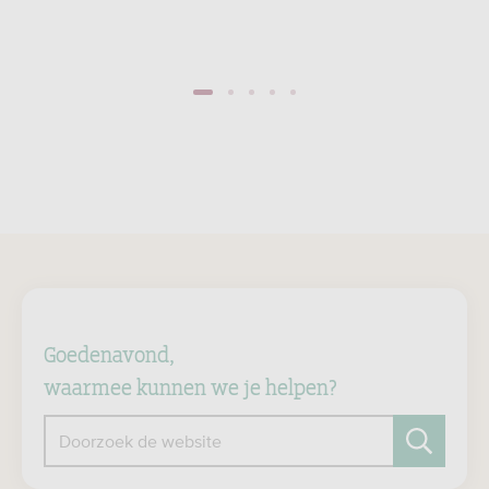
1
2
3
4
5
Goedenavond,
waarmee kunnen we je helpen?
Doorzoek de website
Zoeken