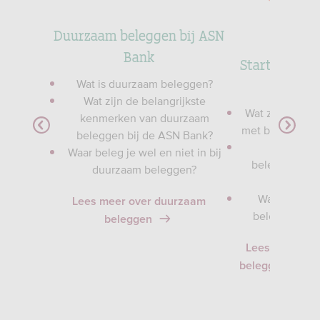
Duurzaam beleggen bij ASN
Bank
de
Starten met 
st
latere l
Wat is duurzaam beleggen?
Wat zijn de belangrijkste
belasting
Wat zijn reden
kenmerken van duurzaam
en?
met beleggen op
beleggen bij de ASN Bank?
tingvrij
Hoe zit 
Waar beleg je wel en niet in bij
beleggingshor
duurzaam beleggen?
leef
en en de
Waar moet je
Lees meer over duurzaam
beleggen op l
beleggen
Lees meer ove
beleggen op late