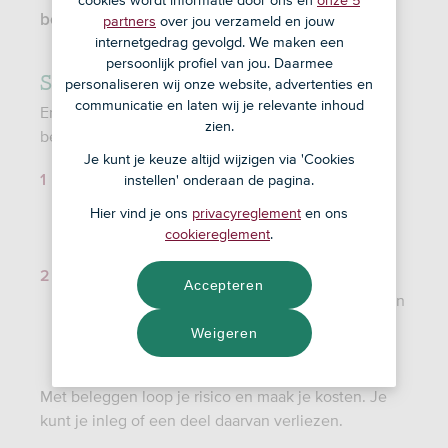
beleggingsadvies.
partners
over jou verzameld en jouw
internetgedrag gevolgd. We maken een
persoonlijk profiel van jou. Daarmee
Stap in als beleggen bij je past
personaliseren wij onze website, advertenties en
communicatie en laten wij je relevante inhoud
Er zijn verschillende redenen om te starten met
zien.
beleggen:
Je kunt je keuze altijd wijzigen via 'Cookies
Je streeft ernaar je vermogen sneller op te
instellen' onderaan de pagina.
bouwen in vergelijking met sparen. Door voor
Hier vind je ons
privacyreglement
en ons
langere tijd periodiek geld opzij te zetten en dit
cookiereglement
.
te gaan beleggen. Dit kan al met € 20.
Je streeft ernaar je opgebouwde vermogen
Accepteren
harder te laten groeien in vergelijking met sparen
door een deel voor de lange termijn te gaan
Weigeren
beleggen.
Met beleggen loop je risico en maak je kosten. Je
kunt je inleg of een deel daarvan verliezen.