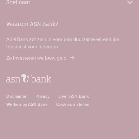
Snel naar
Waarom ASN Bank?
ASN Bank zet zich in voor een duurzame en eerlijke
toekomst voor iedereen.
Zo investeren we jouw geld
Disclaimer
Privacy
Over ASN Bank
Werken bij ASN Bank
Cookies instellen
Download
Download
ASN
ASN
app
app