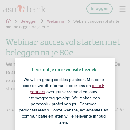
Inloggen
Webinar: succesvol starten
Beleggen
Webinars
met beleggen na je 50e
Webinar: succesvol starten met
beleggen na je 50e
Wanneer is het verstandig om na je 50e, 60e of 70e
Leuk dat je onze website bezoekt
te starten met beleggen? In dit webinar leggen
We willen graag cookies plaatsen. Met deze
experts aan de hand van een paar eenvoudige
cookies wordt informatie door ons en
onze 5
stappen uit wanneer dit voor jou zinvol is.
partners
over jou verzameld en jouw
internetgedrag gevolgd. We maken een
Dit webinar mag niet worden aangemerkt als
persoonlijk profiel van jou. Daarmee
beleggingsadvies. Met beleggen loop je risico en maak je
personaliseren wij onze website, advertenties en
communicatie en laten wij je relevante inhoud
kosten. Je kunt je inleg of deel daarvan verliezen.
zien.