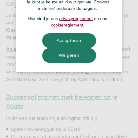
Oeps! Geen video
Je kunt je keuze altijd wijzigen via 'Cookies
instellen' onderaan de pagina.
Je kunt de video over dit onderwerp niet kijken omdat je
Hier vind je ons
privacyreglement
en ons
een vereiste cookie hebt uitgeschakeld. Toch zien?
cookiereglement
.
Kies een andere cookie-instelling
Of kijk deze video op youtube.com
Accepteren
is financieel planner en zij geeft
Anja van Zandbergen
Weigeren
meerdere praktische voorbeelden wanneer beleggen een
interessant alternatief kan zijn. Zij spreekt tijdens dit
webinar op eigen titel.
(expert beleggen
Ingmar Soek
ASN Bank) laat zien hoe je dit bij ASN Bank kunt doen.
Succesvol starten met beleggen na je
50ste
In dit webinar staan Anja en Ingmar stil bij:
Sparen en beleggen na je 50ste
De keuze wel of niet starten met beleggen na je 50ste