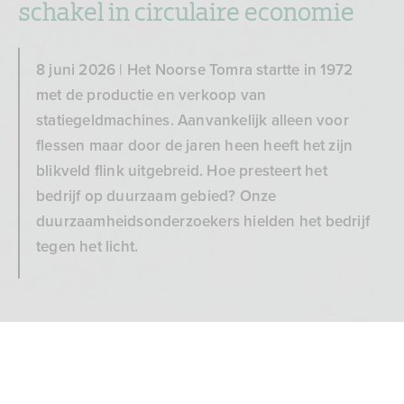
schakel in circulaire economie
8 juni 2026 | Het Noorse Tomra startte in 1972
met de productie en verkoop van
statiegeldmachines. Aanvankelijk alleen voor
flessen maar door de jaren heen heeft het zijn
blikveld flink uitgebreid. Hoe presteert het
bedrijf op duurzaam gebied? Onze
duurzaamheidsonderzoekers hielden het bedrijf
tegen het licht.
Noorse Tomra onmisbare
Bank voor de toekomst
schakel in circulaire economie