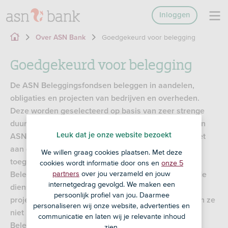
Inloggen
Goedgekeurd voor belegging
Over ASN Bank
Goedgekeurd voor belegging
De ASN Beleggingsfondsen beleggen in aandelen,
obligaties en projecten van bedrijven en overheden.
Deze worden geselecteerd op basis van zeer strenge
duurzame criteria door de duurzaamheidsexperts van
Leuk dat je onze website bezoekt
ASN Bank. Als een bedrijf, overheid of project voldoet
aan deze strenge duurzame criteria, wordt het
We willen graag cookies plaatsen. Met deze
toegelaten tot het Beleggingsuniversum van de ASN
cookies wordt informatie door ons en
onze 5
partners
over jou verzameld en jouw
Beleggingsfondsen. Zijn de werkwijze of de geleverde
internetgedrag gevolgd. We maken een
diensten of producten van een overheid, bedrijf of
persoonlijk profiel van jou. Daarmee
project in strijd met de duurzame criteria? Dan komen ze
personaliseren wij onze website, advertenties en
niet in aanmerking voor belegging door de ASN
communicatie en laten wij je relevante inhoud
Beleggingsfondsen.
zien.