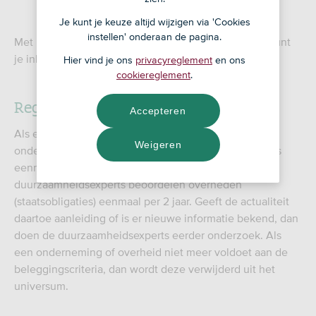
Je kunt je keuze altijd wijzigen via 'Cookies
instellen' onderaan de pagina.
Met beleggen maak je kosten en loop je risico's. Je kunt
je inleg of een deel daarvan verliezen.
Hier vind je ons
privacyreglement
en ons
cookiereglement
.
Regels van het universum
Accepteren
Als een bedrijf is goedgekeurd voor het universum,
Weigeren
onderzoeken de ASN duurzaamheidsexperts minstens
eenmaal per 4 jaar of het nog steeds voldoet. De
duurzaamheidsexperts beoordelen overheden
(staatsobligaties) eenmaal per 2 jaar. Geeft de actualiteit
daartoe aanleiding of is er nieuwe informatie bekend, dan
doen de duurzaamheidsexperts eerder onderzoek. Als
een onderneming of overheid niet meer voldoet aan de
beleggingscriteria, dan wordt deze verwijderd uit het
universum.