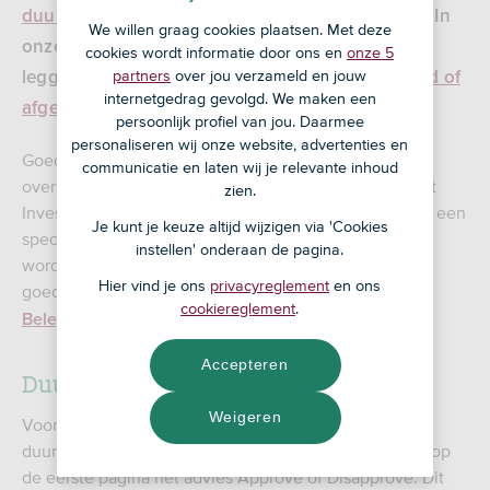
duurzaamheidsbeleid
voor mens, dier en natuur. In
We willen graag cookies plaatsen. Met deze
onze artikelen over beursgenoteerde bedrijven
cookies wordt informatie door ons en
onze 5
partners
over jou verzameld en jouw
leggen we uit waarom een bedrijf is
goedgekeurd of
internetgedrag gevolgd. We maken een
afgekeurd
voor de ASN beleggingsfondsen.
persoonlijk profiel van jou. Daarmee
personaliseren wij onze website, advertenties en
Goedkeuren en afkeuren van bedrijven doen we
communicatie en laten wij je relevante inhoud
overigens niet zelf. Dit wordt gedaan door ASN Impact
zien.
Investors, het beleggingszusje van ASN Bank. Tijdens een
Je kunt je keuze altijd wijzigen via 'Cookies
speciale vergadering wordt bepaald welke bedrijven
instellen' onderaan de pagina.
worden opgenomen in of afgevoerd uit de lijst met
Hier vind je ons
privacyreglement
en ons
goedgekeurde bedrijven (het zogenaamde
ASN
cookiereglement
.
).
Beleggingsuniversum
Accepteren
Duurzaamheidsonderzoek
Weigeren
Voor deze vergadering ligt er per bedrijf een
duurzaamheidsonderzoeksrapport klaar. Daarop staat op
de eerste pagina het advies Approve of Disapprove. Dit