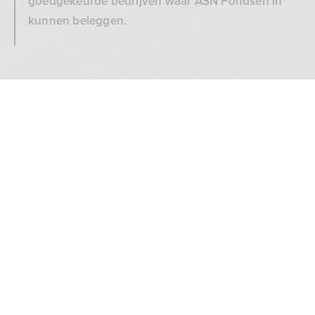
goedgekeurde bedrijven waar ASN Fondsen in
kunnen beleggen.
Zweedse Electrolux al vroeg
Bank voor de toekomst
duurzaam bewust
5 min
2516x bekeken
Het zijn apparaten die je leven een stuk eenvoudiger
maken en je gebruikt ze waarschijnlijk meerdere keren in
de week: je stofzuiger, je wasmachine en je vaatwasser.
Als je er toevallig een hebt van Electrolux, AEG of Zanussi
dan is deze gemaakt door het in Stockholm gevestigde
Electrolux.
Electrolux en de sierlijke stofzuiger