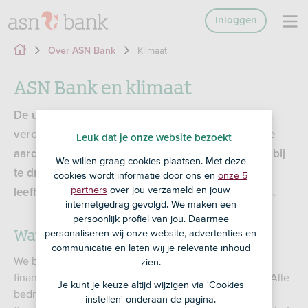
Inloggen
Klimaat
Over ASN Bank
ASN Bank en klimaat
De uitstoot van broeikasgassen, waaronder CO
,
2
veroorzaakt de huidige, snelle opwarming van de
Leuk dat je onze website bezoekt
aarde. Wij vinden het belangrijk er maximaal aan bij
We willen graag cookies plaatsen. Met deze
te dragen dat die uitstoot vermindert – voor een
cookies wordt informatie door ons en
onze 5
partners
over jou verzameld en jouw
leefbare wereld voor ons en volgende generaties.
internetgedrag gevolgd. We maken een
persoonlijk profiel van jou. Daarmee
Wat wij doen
personaliseren wij onze website, advertenties en
communicatie en laten wij je relevante inhoud
We beperken de CO
-uitstoot waarvoor onze
zien.
2
financieringen en beleggingen verantwoordelijk zijn. Alle
Je kunt je keuze altijd wijzigen via 'Cookies
bedrijven en projecten waarin we beleggen of die we
instellen' onderaan de pagina.