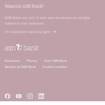
Waarom ASN Bank?
ASN Bank zet zich in voor een duurzame en eerlijke
toekomst voor iedereen.
Zo investeren we jouw geld
Disclaimer
Privacy
Over ASN Bank
Werken bij ASN Bank
Cookies instellen
Download
Download
ASN
ASN
app
app
Volg
Volg
Volg
Volg
in
in
ASN
ASN
ASN
ASN
de
de