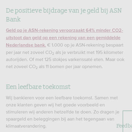
De positieve bijdrage van je geld bij ASN
Bank
Geld op je ASN-rekening veroorzaakt 64% minder CO2-
uitstoot dan geld op een rekening van een gemiddelde
€ 1.000 op je ASN-rekening bespaart
Nederlandse bank.
per jaar net zoveel CO
als je verbruikt met 195 kilometer
2
autorijden. Of met 125 stokjes varkenssaté eten. Maar ook
net zoveel CO
als 11 bomen per jaar opnemen.
2
Een leefbare toekomst
Wij bankieren voor een leefbare toekomst. Samen met
onze klanten geven wij het goede voorbeeld en
stimuleren wij anderen hetzelfde te doen. Zo dragen je
spaargeld en beleggingen bij aan het tegengaan van
Feedb
klimaatverandering.