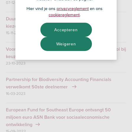
07-12-2023
Hier vind je ons
privacyreglement
en ons
cookiereglement
.
Duurzame Kieswijzer van ASN Bank helpt zwevende
kiezer bij stemkeuze
Accepteren
15-11-2023
Weigeren
Voor 4 op de 10 kiezers speelt duurzaamheid grote rol bij
keuze politieke partij
23-10-2023
Partnership for Biodiversity Accounting Financials
verwelkomt 50ste deelnemer
16-03-2023
European Fund for Southeast Europe ontvangt 50
miljoen euro ASN Bank voor sociaaleconomische
ontwikkeling
15-09-2022