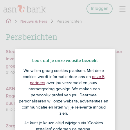
Inloggen
Persberichten
Nieuws & Pers
Persberichten
Steekproef laat zien: duurzame beleggingsfondsen door
investeringen in fossiele industrie vaak lang niet zo
Leuk dat je onze website bezoekt
groen
We willen graag cookies plaatsen. Met deze
01-02-2024
cookies wordt informatie door ons en
onze 5
partners
over jou verzameld en jouw
internetgedrag gevolgd. We maken een
ASN Bank en Kode21 presenteren ‘Fashion
persoonlijk profiel van jou. Daarmee
Regeneration’: 50 oplossingsrichtingen voor een
personaliseren wij onze website, advertenties en
duurzame kledingindustrie
communicatie en laten wij je relevante inhoud
11-12-2023
zien.
Je kunt je keuze altijd wijzigen via 'Cookies
Zorgen om klimaat, maar het krijgt geen prioriteit
instellen' onderaan de pagina.