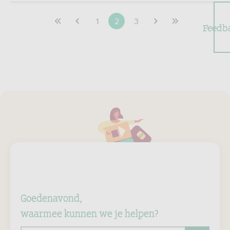
1
2
3
Feedb
Goedenavond,
waarmee kunnen we je helpen?