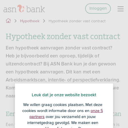
Inloggen
Hypotheek zonder vast contract
Hypotheek
Hypotheek zonder vast contract
Een hypotheek aanvragen zonder vast contract?
Heb je bijvoorbeeld een oproep, tijdelijk of
uitzendcontract? Bij ASN Bank kun je dan gewoon
een hypotheek aanvragen. Dit kan met een
Arbeidsmarktscan, intentie- of perspectiefverklaring.
Kom je daarvoor niet in aanmerking? Dan kijken we
Leuk dat je onze website bezoekt
naar je inkomensverleden.
We willen graag cookies plaatsen. Met deze
cookies wordt informatie door ons en
onze 5
Een hypotheek met de Arbeidsmarktscan
partners
over jou verzameld en jouw
internetgedrag gevolgd. We maken een
Een van de manieren om een hypotheek aan te vragen is