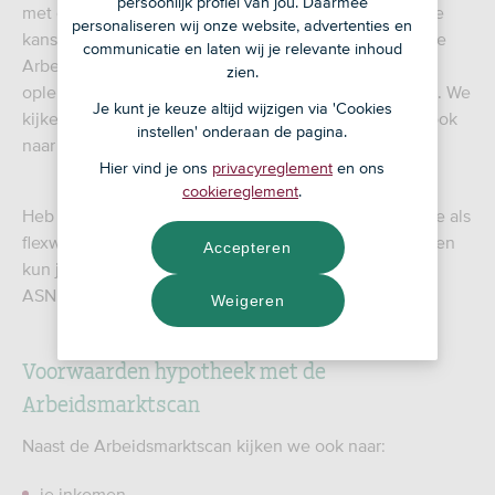
persoonlijk profiel van jou. Daarmee
met de Arbeidsmarktscan. Dit is een berekening van je
personaliseren wij onze website, advertenties en
kansen op de arbeidsmarkt voor de komende 5 jaar. De
communicatie en laten wij je relevante inhoud
Arbeidsmarktscan kijkt naar werkervaring,
zien.
opleidingsniveau, beroep of functie, branche en regio. We
Je kunt je keuze altijd wijzigen via 'Cookies
kijken dus niet alleen wat je huidige situatie is, maar ook
instellen' onderaan de pagina.
naar de toekomst.
Hier vind je ons
privacyreglement
en ons
cookiereglement
.
Heb je een score van meer dan 70 punten? Dan kom je als
flexwerker eerder in aanmerking voor een hypotheek en
Accepteren
kun je de scan gebruiken bij het aanvragen van een
ASN Hypotheek.
Weigeren
Voorwaarden hypotheek met de
Arbeidsmarktscan
Naast de Arbeidsmarktscan kijken we ook naar:
je inkomen