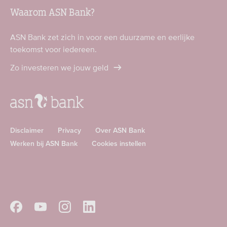
Waarom ASN Bank?
ASN Bank zet zich in voor een duurzame en eerlijke
toekomst voor iedereen.
Zo investeren we jouw geld
Disclaimer
Privacy
Over ASN Bank
Werken bij ASN Bank
Cookies instellen
Download
Download
ASN
ASN
app
app
Volg
Volg
Volg
Volg
in
in
ASN
ASN
ASN
ASN
de
de