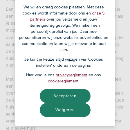
We willen graag cookies plaatsen. Met deze
Een overbruggingskrediet of overbruggingshypotheek is
cookies wordt informatie door ons en
onze 5
een tijdelijke lening. Deze lening kun je nodig hebben als
partners
over jou verzameld en jouw
je een nieuw huis hebt gekocht maar je oude huis dat
internetgedrag gevolgd. We maken een
mogelijk
heeft nog niet is verkocht. De
overwaarde
persoonlijk profiel van jou. Daarmee
overwaarde van je oude huis wil je graag gebruiken bij de
personaliseren wij onze website, advertenties en
communicatie en laten wij je relevante inhoud
aankoop van je nieuwe huis. Maar dat geld komt pas vrij
zien.
de verkoop van je oude huis. Dat geldt ook als je oude
huis wel verkocht is, maar de overdracht bij de notaris nog
Je kunt je keuze altijd wijzigen via 'Cookies
niet is geweest.
instellen' onderaan de pagina.
Hier vind je ons
privacyreglement
en ons
Met een overbruggingskrediet kan je onder voorwaarden
cookiereglement
.
een bedrag lenen ter grootte van de verwachte
overwaarde van je oude huis. Zo kun je de periode tussen
Accepteren
de aankoop van je nieuwe huis en de verkoop van je oude
huis overbruggen en zet je toch de overwaarde in voor de
Weigeren
aankoop van je nieuwe huis. Het overbruggingskrediet
vraag je aan op hetzelfde moment als de
voor
hypotheek
je nieuwe huis.