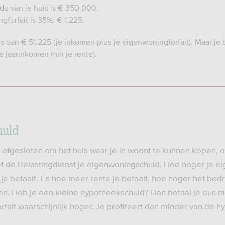
 van je huis is € 350.000.
forfait is 35%: € 1.225.
s dan € 51.225 (je inkomen plus je eigenwoningforfait). Maar je b
e jaarinkomen min je rente).
huld
afgesloten om het huis waar je in woont te kunnen kopen,
t de Belastingdienst je eigenwoningschuld. Hoe hoger je e
e betaalt. En hoe meer rente je betaalt, hoe hoger het bedra
en. Heb je een kleine hypotheekschuld? Dan betaal je dus m
rfait waarschijnlijk hoger. Je profiteert dan minder van de 