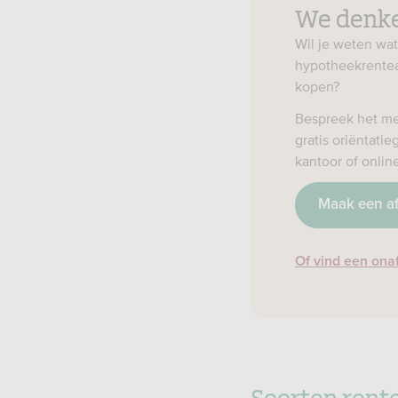
We denke
Wil je weten wat
hypotheekrenteaf
kopen?
Bespreek het me
gratis oriëntati
kantoor of onlin
Maak een a
Of vind een ona
Soorten rente