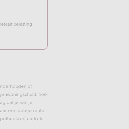
etaalt belasting
 onderhouden of
igenwoningschuld, hoe
g dat je van je
aar een beetje rente
hypotheekrenteaftrek.