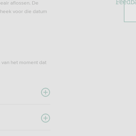
Feedb
neair aflossen. De
otheek voor die datum
n van het moment dat