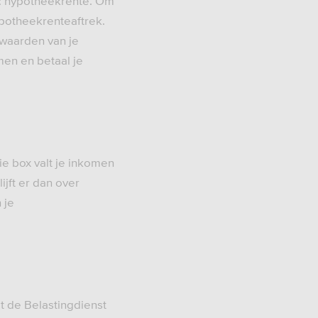
r: hypotheekrente. Om
ypotheekrenteaftrek.
rwaarden van je
men en betaal je
ie box valt je inkomen
ijft er dan over
 je
at de Belastingdienst