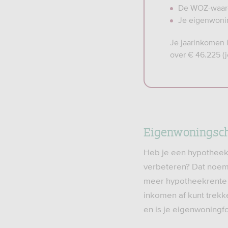
De WOZ-waarde
Je eigenwoning
Je jaarinkomen i
over € 46.225 (j
Eigenwoningsc
Heb je een hypotheek 
verbeteren? Dat noem
meer hypotheekrente j
inkomen af kunt trekk
en is je eigenwoningfo