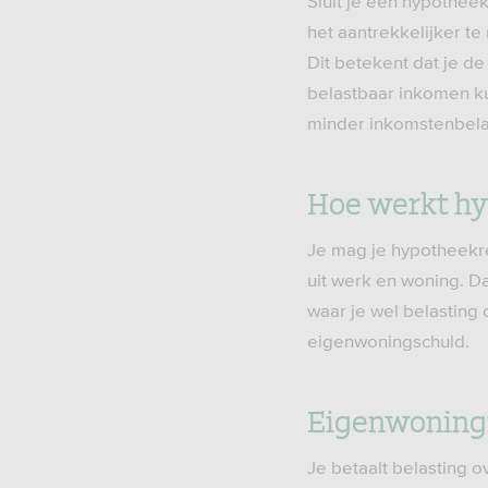
Sluit je een hypothee
het aantrekkelijker t
Dit betekent dat je d
belastbaar inkomen kun
minder inkomstenbela
Hoe werkt hy
Je mag je hypotheekren
uit werk en woning. Da
waar je wel belasting 
eigenwoningschuld.
Eigenwoningf
Je betaalt belasting o