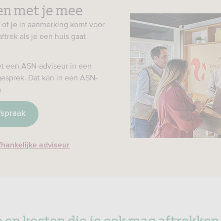
n met je mee
 of je in aanmerking komt voor
trek als je een huis gaat
t een ASN-adviseur in een
egesprek. Dat kan in een ASN-
e
fspraak
fhankelijke adviseur
 en kosten die je ook mag aftrekken