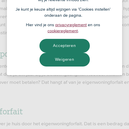
k af? Dan leen je geld en daar betaal je een vergoeding voo
e maken om een huis te kopen, is er een regeling bedacht: h
Je kunt je keuze altijd wijzigen via 'Cookies instellen'
onderaan de pagina.
e rente die je over je hypotheek betaalt onder bepaalde voo
t aftrekken bij je belastingaangifte. Hierdoor daalt je inko
Hier vind je ons
privacyreglement
en ons
cookiereglement
.
sting.
Accepteren
potheekrenteaftrek?
Weigeren
te maximaal 30 jaar van je inkomen aftrekken in box 1. In d
t doe je elk jaar bij je belastingaangifte. Hoeveel inkomen bl
over moet betalen? Dat hangt af van je eigenwoningforfait en
orfait
ver je huis door het eigenwoningforfait. Dat is een bedrag d