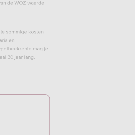
af van de WOZ-waarde
n je sommige kosten
aris en
 hypotheekrente mag je
l 30 jaar lang.