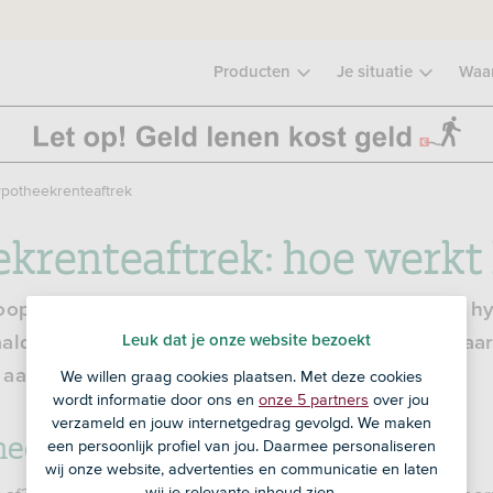
Producten
Je situatie
Waa
potheekrenteaftrek
krenteaftrek: hoe werkt 
oophuis hebt, dan mag je de rente die je over je 
Leuk dat je onze website bezoekt
aalde voorwaarden aftrekken van je inkomen. Maar
 aanmerking voor hypotheekrenteaftrek?
We willen graag cookies plaatsen. Met deze cookies
wordt informatie door ons en
onze 5 partners
over jou
verzameld en jouw internetgedrag gevolgd. We maken
heekrenteaftrek?
een persoonlijk profiel van jou. Daarmee personaliseren
wij onze website, advertenties en communicatie en laten
wij je relevante inhoud zien.