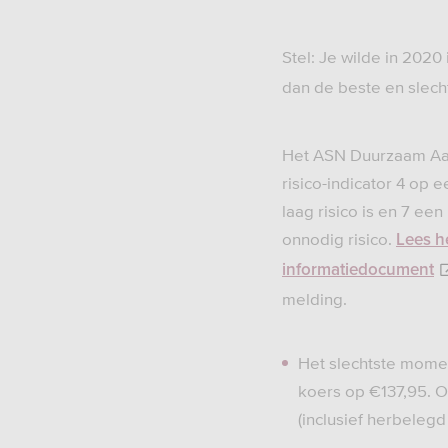
Stel: Je wilde in 2020
dan de beste en slec
Het ASN Duurzaam Aa
risico-indicator 4 op e
laag risico is en 7 ee
onnodig risico.
Lees h
informatiedocument
melding.
Het slechtste momen
koers op €137,95. 
(inclusief herbelegd