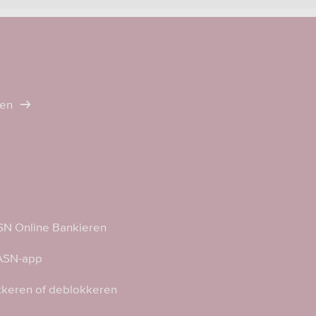
ten
N Online Bankieren
 ASN-app
kkeren of deblokkeren