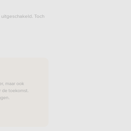
t uitgeschakeld. Toch
er, maar ook
r de toekomst.
ggen.