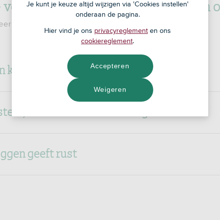
 voordelen van periodiek beleggen o
Je kunt je keuze altijd wijzigen via 'Cookies instellen'
onderaan de pagina.
eer te weten te komen over de voordelen.
Hier vind je ons
privacyreglement
en ons
cookiereglement
.
van koersschommelingen
Accepteren
Weigeren
steld, betekent niet meer vergeten
eggen geeft rust