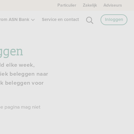
Particulier
Zakelijk
Adviseurs
rom ASN Bank
Service en contact
Inloggen
eggen
ld elke week,
diek beleggen naar
ek beleggen voor
 De pagina mag niet