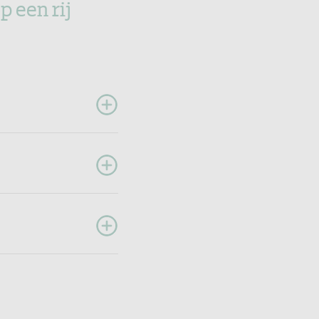
p een rij