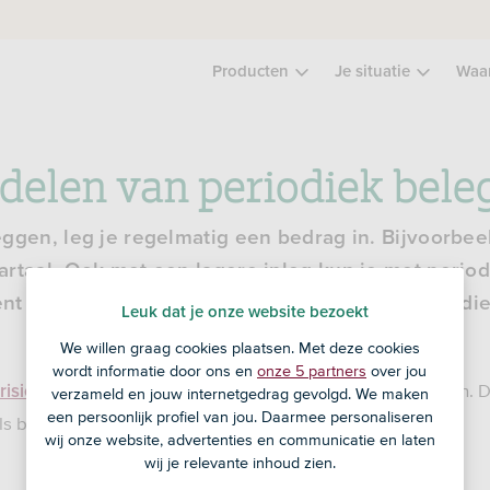
Producten
Je situatie
Waa
rdelen van periodiek bel
ggen, leg je regelmatig een bedrag in. Bijvoorbee
artaal. Ook met een lagere inleg kun je met perio
t toewerken. We zetten 3 voordelen van periodi
Leuk dat je onze website bezoekt
We willen graag cookies plaatsen. Met deze cookies
wordt informatie door ons en
onze 5 partners
over jou
en maak je
. Je kunt je inleg (deels) verliezen.
risico
kosten
verzameld en jouw internetgedrag gevolgd. We maken
een persoonlijk profiel van jou. Daarmee personaliseren
s beleggingsadvies.
wij onze website, advertenties en communicatie en laten
wij je relevante inhoud zien.