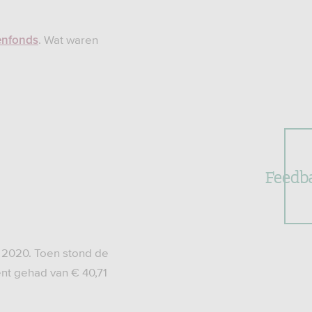
. Wat waren
enfonds
Feedb
i 2020. Toen stond de
nt gehad van € 40,71