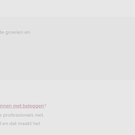
 te groeien en
.
?
innen met beleggen
 professionals niet.
l en dat maakt het