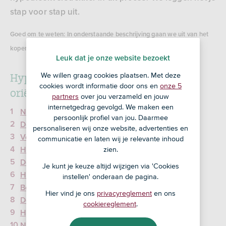
stap voor stap uit.
Goed om te weten: In onderstaande beschrijving gaan we uit van het
kopen van een bestaand huis met een hypotheek van ASN Bank.
Leuk dat je onze website bezoekt
Hypotheekaanvraag: van gratis
We willen graag cookies plaatsen. Met deze
cookies wordt informatie door ons en
onze 5
oriëntatiegesprek tot notaris
partners
over jou verzameld en jouw
internetgedrag gevolgd. We maken een
Naar de adviseur vóór je op huizenjacht gaat
persoonlijk profiel van jou. Daarmee
De huizenjacht
personaliseren wij onze website, advertenties en
Voorbereiding: documenten verzamelen
communicatie en laten wij je relevante inhoud
zien.
Het adviesgesprek
De hypotheek aanvragen
Je kunt je keuze altijd wijzigen via 'Cookies
Het renteaanbod
instellen' onderaan de pagina.
Beoordelen hypotheekaanvraag
Hier vind je ons
privacyreglement
en ons
De bindende offerte
cookiereglement
.
Hypotheek akkoord
Naar de notaris en de overdracht