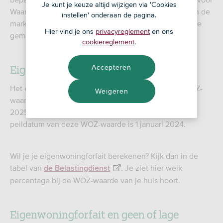
Je kunt je keuze altijd wijzigen via 'Cookies
Waardering Onroerende Zaken en is een schatting van de
instellen' onderaan de pagina.
marktwaarde van je huis. Deze wordt ieder jaar door de
Hier vind je ons
privacyreglement
en ons
gemeente vastgesteld.
cookiereglement
.
Eigenwoningforfait berekenen
Accepteren
Het eigenwoningforfait is een percentage van de WOZ-
Weigeren
waarde van je woning. Doe je belastingaangifte over
2025? Dan neem je de WOZ-waarde van 2025. De
peildatum van deze WOZ-waarde is 1 januari 2024.
Wil je je eigenwoningforfait berekenen? Kijk dan in de
tabel van
. Je ziet hier welk
de Belastingdienst
percentage bij de WOZ-waarde van je huis hoort.
Eigenwoningforfait en geen of lage