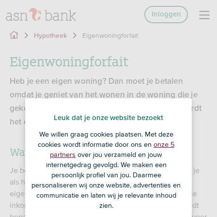
Inloggen
Eigenwoningforfait
Hypotheek
Eigenwoningforfait
Heb je een eigen woning? Dan moet je betalen
omdat je geniet van het wonen in de woning die je
gekocht hebt. Het bedrag dat je moet betalen wordt
Leuk dat je onze website bezoekt
het eigenwoningforfait genoemd.
We willen graag cookies plaatsen. Met deze
cookies wordt informatie door ons en
onze 5
Wat is eigenwoningforfait?
partners
over jou verzameld en jouw
internetgedrag gevolgd. We maken een
Je betaalt als huiseigenaar belasting over het huis dat je
persoonlijk profiel van jou. Daarmee
als hoofdverblijf gebruikt. Dit wordt het
personaliseren wij onze website, advertenties en
eigenwoningforfait genoemd. Het is een bijtelling op je
communicatie en laten wij je relevante inhoud
inkomen. De hoogte van het bedrag dat je betaalt wordt
zien.
bepaald aan de hand van de WOZ-waarde. WOZ staat voor