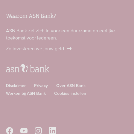
Waarom ASN Bank?
ASN Bank zet zich in voor een duurzame en eerlijke
toekomst voor iedereen.
Zo investeren we jouw geld
Disclaimer
Privacy
Over ASN Bank
Werken bij ASN Bank
Cookies instellen
Download
Download
ASN
ASN
app
app
Volg
Volg
Volg
Volg
in
in