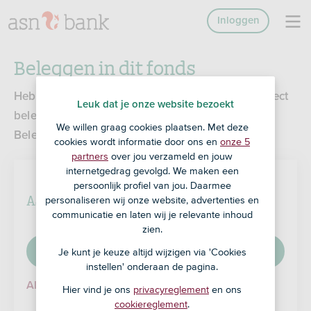
Inloggen
Beleggen in dit fonds
Heb je al een beleggingsrekening, dan kun je direct
Leuk dat je onze website bezoekt
beleggen. Open anders eerst ASN Gespreid
We willen graag cookies plaatsen. Met deze
Beleggen of ASN Themabeleggen.
cookies wordt informatie door ons en
onze 5
partners
over jou verzameld en jouw
internetgedrag gevolgd. We maken een
persoonlijk profiel van jou. Daarmee
ASN Gespreid Beleggen openen
personaliseren wij onze website, advertenties en
communicatie en laten wij je relevante inhoud
zien.
Rekening openen
Je kunt je keuze altijd wijzigen via 'Cookies
instellen' onderaan de pagina.
Alles over ASN Gespreid Beleggen
Hier vind je ons
privacyreglement
en ons
cookiereglement
.