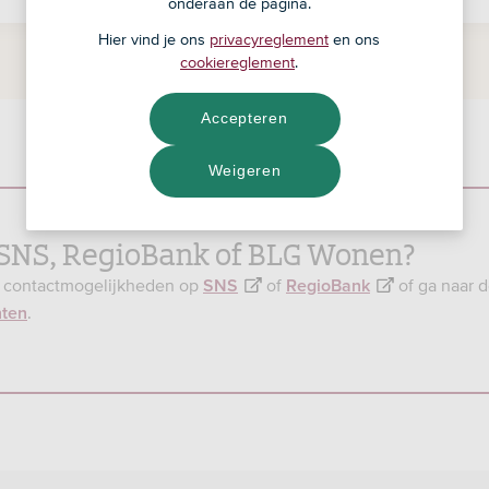
onderaan de pagina.
Hier vind je ons
privacyreglement
en ons
cookiereglement
.
Accepteren
Weigeren
j SNS, RegioBank of BLG Wonen?
e contactmogelijkheden op
of
of ga naar 
SNS
RegioBank
.
nten