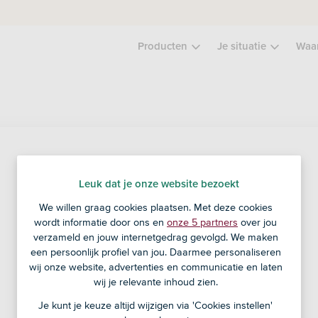
Producten
Je situatie
Waa
Service en contact
Leuk dat je onze website bezoekt
We willen graag cookies plaatsen. Met deze cookies
Veel bankzaken regel je zelf via de ASN-app of ASN
wordt informatie door ons en
onze 5 partners
over jou
Online Bankieren.
verzameld en jouw internetgedrag gevolgd. We maken
een persoonlijk profiel van jou. Daarmee personaliseren
Inloggen in ASN Online Bankieren
wij onze website, advertenties en communicatie en laten
wij je relevante inhoud zien.
Je kunt je keuze altijd wijzigen via 'Cookies instellen'