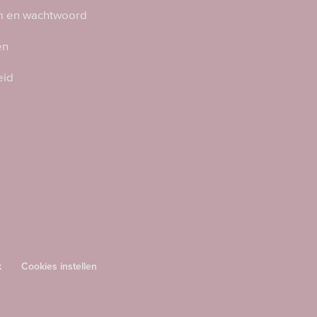
 en wachtwoord
en
eid
k
Cookies instellen