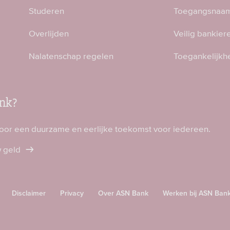
Studeren
Toegangsnaam
Overlijden
Veilig bankier
Nalatenschap regelen
Toegankelijkh
nk?
voor een duurzame en eerlijke toekomst voor iedereen.
w geld
Disclaimer
Privacy
Over ASN Bank
Werken bij ASN Ban