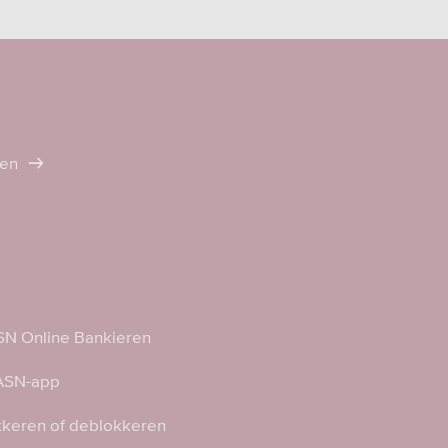
ten
N Online Bankieren
 ASN-app
kkeren of deblokkeren