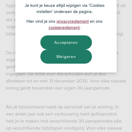
hypotheek hebt voor de aankoop, het onderhoud en/of de
Je kunt je keuze altijd wijzigen via 'Cookies
instellen' onderaan de pagina.
verbetering van je eigen woning. Een hypotheekschuld
die aan deze voorwaarden voldoet, is een
Hier vind je ons
privacyreglement
en ons
‘eigenwoningschuld’. Houd wel rekening met de
cookiereglement
.
bijleenregeling (zie de paragraaf over de bijleenregeling).
Accepteren
De renteaftrek geldt voor maximaal dertig jaar. Voor de
Weigeren
eigenwoningschulden die je al op 1 januari 2001 had,
geldt dat de periode van dertig jaar op die datum is
ingegaan. De rente voor die schulden kun je dus
aftrekken tot en met 31 december 2030. Voor elke nieuwe
lening geldt bovendien een eigen 30-jaarsperiode.
Als je bijvoorbeeld naast de aanschaf van je woning, in
een ander jaar ook een verbouwing hebt gefinancierd,
heb je te maken met verschillende 30-jaarsperiodes (die
op verschillende tijdstippen eindigen). Voor elke nieuwe