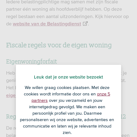
Iedere belastingplichtige mag samen met zijn fiscale
partner één woning als hoofdverblijf hebben. Op deze
regel bestaan een aantal uitzonderingen. Kijk hiervoor op
de
.
website van de Belastingdienst
Fiscale regels voor de eigen woning
Eigenwoningforfait
Heb je een eigen woning? Dan moet je betalen omdat je
Leuk dat je onze website bezoekt
geniet van het wonen in de woning die je gekocht hebt.
Het bedrag dat je moet betalen wordt
We willen graag cookies plaatsen. Met deze
het
cookies wordt informatie door ons en
onze 5
genoemd.
eigenwoningforfait
partners
over jou verzameld en jouw
internetgedrag gevolgd. We maken een
persoonlijk profiel van jou. Daarmee
Regels hypotheekrenteaftrek tot en met 2012
personaliseren wij onze website, advertenties en
communicatie en laten wij je relevante inhoud
De rente van je hypotheek kun je aftrekken van je
zien.
belastbare inkomen in box 1. Voorwaarde is wel dat je een