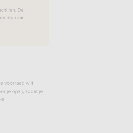
chillen. De
 rechten aan
je voorraad wilt
or je opzij, zodat je
lt.