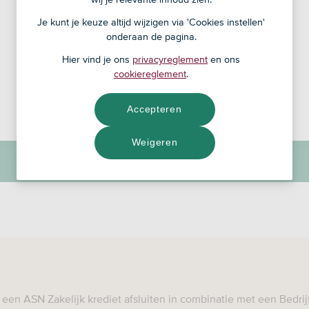
Opnemen en terugbetalen wanneer je
Je kunt je keuze altijd wijzigen via 'Cookies instellen'
wilt
onderaan de pagina.
Hier vind je ons
privacyreglement
en ons
Maak een afspraak
cookiereglement
.
Accepteren
Bekijk de voorwaarden
Weigeren
 een ASN Zakelijk krediet afsluiten in combinatie met een Bedri