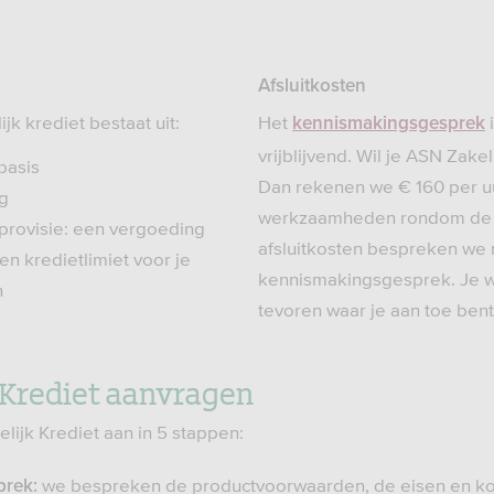
Afsluitkosten
jk krediet bestaat uit:
Het
i
kennismakingsgesprek
vrijblijvend. Wil je ASN Zakel
basis
Dan rekenen we € 160 per uu
ag
werkzaamheden rondom de 
tprovisie: een vergoeding
afsluitkosten bespreken we m
 kredietlimiet voor je
kennismakingsgesprek. Je we
n
tevoren waar je aan toe bent
 Krediet aanvragen
lijk Krediet aan in 5 stappen:
we bespreken de productvoorwaarden, de eisen en kos
prek: