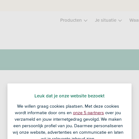
Producten
Je situatie
Waa
ASN Zakelijk Krediet
Leuk dat je onze website bezoekt
We willen graag cookies plaatsen. Met deze cookies
Extra geld achter de hand tot € 150.000
wordt informatie door ons en
onze 5 partners
over jou
voor je bedrijf
verzameld en jouw internetgedrag gevolgd. We maken
Is je krediet goedgekeurd? Dan kun je dit
een persoonlijk profiel van jou. Daarmee personaliseren
wij onze website, advertenties en communicatie en laten
binnen enkele werkdagen al gebruiken
wij je relevante inhoud zien.