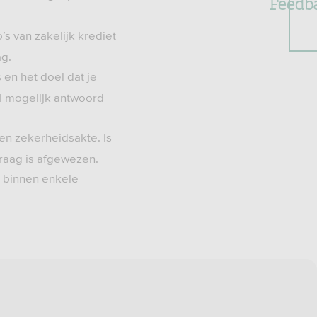
Feedb
’s van zakelijk krediet
ag.
 en het doel dat je
el mogelijk antwoord
en zekerheidsakte. Is
vraag is afgewezen.
t binnen enkele