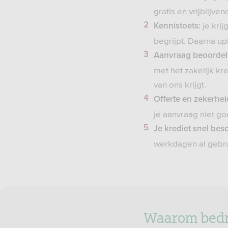
gratis en vrijblijven
je krij
Kennistoets:
begrijpt. Daarna u
Aanvraag beoordel
met het zakelijk kr
van ons krijgt.
Offerte en zekerhei
je aanvraag niet g
J
e krediet snel bes
werkdagen al gebr
Waarom bedri