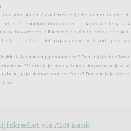
d.
gt een kennistoets. Zo weten we of je de kenmerken en risico
pload je de benodigde documenten en starten we de aanvra
we beoordelen je financiële situatie en eventuele risico’s
en:
ediet hebt. De beoordeling gaat automatisch, zodat je zo sn
is je aanvraag goedgekeurd? Dan krijg je de offerte 
dsakte:
oedgekeurd? Dan krijg je een mail met uitleg waarom je aan
ga je akkoord met de offerte? Dan kun je je kredie
chikbaar:
uiken.
jfskrediet via ASN Bank