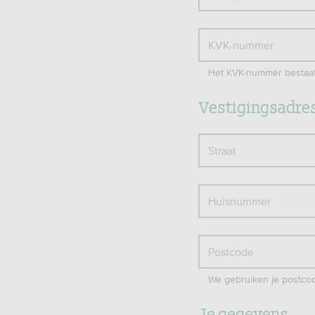
KVK-nummer
Het KVK-nummer bestaat u
Vestigingsadre
Straat
Huisnummer
Postcode
We gebruiken je postcode
Je gegevens