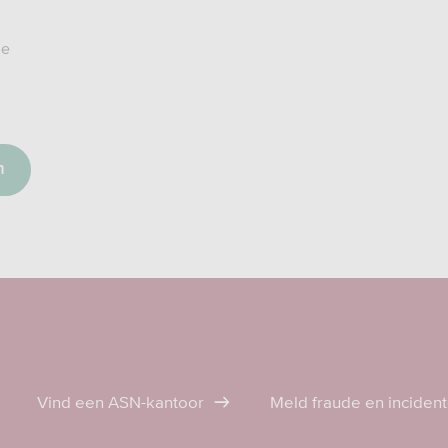
ie
Vind een ASN-kantoor
Meld fraude en inciden