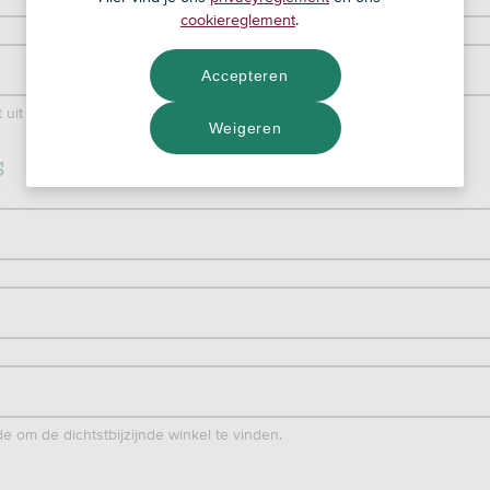
cookiereglement
.
Accepteren
it 8 cijfers
Weigeren
s
 om de dichtstbijzijnde winkel te vinden.