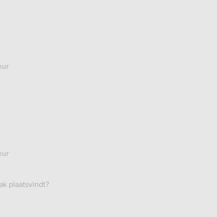
eur
eur
ak plaatsvindt?