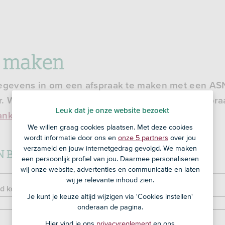
k maken
gegevens in om een afspraak te maken met een AS
. We bellen je binnen 2 werkdagen om een afspraa
Leuk dat je onze website bezoekt
nkelijke adviseur
bij jou in de buurt.
We willen graag cookies plaatsen. Met deze cookies
wordt informatie door ons en
onze 5 partners
over jou
verzameld en jouw internetgedrag gevolgd. We maken
 Bedrijfshypotheek?
een persoonlijk profiel van jou. Daarmee personaliseren
wij onze website, advertenties en communicatie en laten
wij je relevante inhoud zien.
Je kunt je keuze altijd wijzigen via 'Cookies instellen'
onderaan de pagina.
Hier vind je ons
privacyreglement
en ons