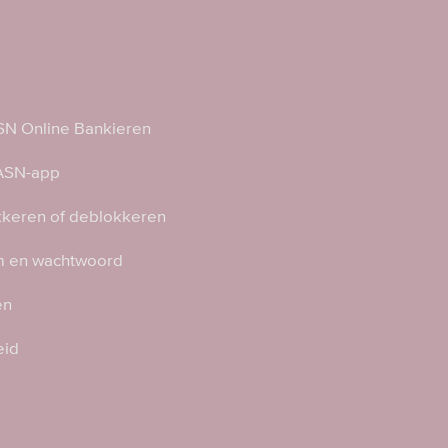
N Online Bankieren
 ASN-app
kkeren of deblokkeren
 en wachtwoord
en
eid