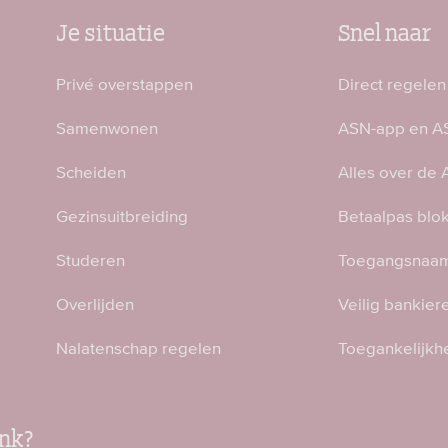
Je situatie
Snel naar
Privé overstappen
Direct regelen
Samenwonen
ASN-app en AS
Scheiden
Alles over de
Gezinsuitbreiding
Betaalpas blo
Studeren
Toegangsnaam
Overlijden
Veilig bankier
Nalatenschap regelen
Toegankelijkh
nk?