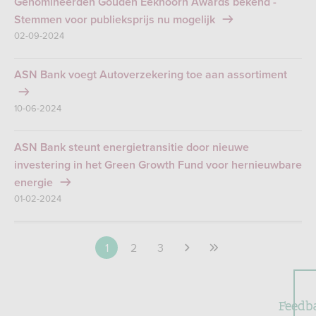
Genomineerden Gouden Eekhoorn Awards bekend -
Stemmen voor publieksprijs nu mogelijk
02-09-2024
ASN Bank voegt Autoverzekering toe aan assortiment
10-06-2024
ASN Bank steunt energietransitie door nieuwe
investering in het Green Growth Fund voor hernieuwbare
energie
01-02-2024
1
2
3
Feedb