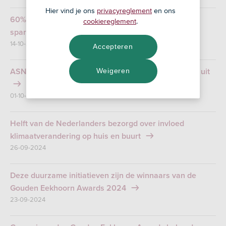
Hier vind je ons
privacyreglement
en ons
60% Nederlanders onderschat het effect van tijd bij
cookiereglement
.
sparen en beleggen
14-10-2024
Accepteren
Weigeren
ASN Bank breidt leningsdeel ASN Duurzaam Wonen uit
01-10-2024
Helft van de Nederlanders bezorgd over invloed
klimaatverandering op huis en buurt
26-09-2024
Deze duurzame initiatieven zijn de winnaars van de
Gouden Eekhoorn Awards 2024
23-09-2024