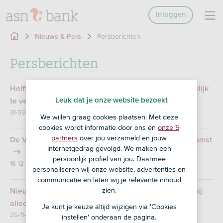
Inloggen
Persberichten
Nieuws & Pers
Persberichten
Helft van de woningzoekenden is bereid koophuis gelijk
Leuk dat je onze website bezoekt
te verduurzamen
31-03-2025
We willen graag cookies plaatsen. Met deze
cookies wordt informatie door ons en
onze 5
partners
over jou verzameld en jouw
De Volksbank kiest ASN Bank als merk voor de toekomst
internetgedrag gevolgd. We maken een
persoonlijk profiel van jou. Daarmee
16-12-2024
personaliseren wij onze website, advertenties en
communicatie en laten wij je relevante inhoud
zien.
Nieuwe podcastserie "Het Groene Antwoord" helpt bij
alledaagse duurzame dilemma’s
Je kunt je keuze altijd wijzigen via 'Cookies
25-11-2024
instellen' onderaan de pagina.