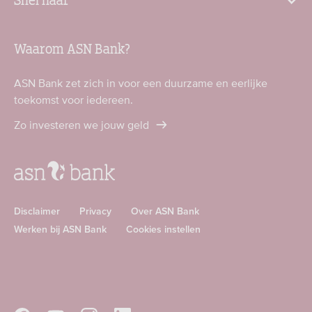
Waarom ASN Bank?
ASN Bank zet zich in voor een duurzame en eerlijke
toekomst voor iedereen.
Zo investeren we jouw geld
Disclaimer
Privacy
Over ASN Bank
Werken bij ASN Bank
Cookies instellen
Download
Download
ASN
ASN
app
app