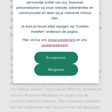
persoonlijk profiel van jou. Daarmee
weken hebben honderden initiatieven zich
personaliseren wij onze website, advertenties en
communicatie en laten wij je relevante inhoud
ingeschreven. De jury heeft uit alle inzendingen
zien.
15 inspirerende initiatieven geselecteerd die
Je kunt je keuze altijd wijzigen via 'Cookies
kans maken op een prijs. Het grote publiek mag
instellen' onderaan de pagina.
bepalen wie de publieksprijs wint.
Hier vind je ons
privacyreglement
en ons
cookiereglement
.
Inzendingen ASN Gouden Eekhoorn
Awards
Accepteren
“We hebben enorm veel inspirerende initiatieven
Weigeren
binnengekregen. En we zijn erg onder de indruk van
de mooie inzendingen. Ontzettend goed om te zien
dat iedereen zich op zijn eigen manier inzet voor
een betere wereld.” zegt Gabriel Martina, bekend als
natuur-influencer Wildebras en jurylid van de
Gouden Eekhoorn Awards. “De initiatieven variëren
van het vergroenen van de buurt met zelf geoogste