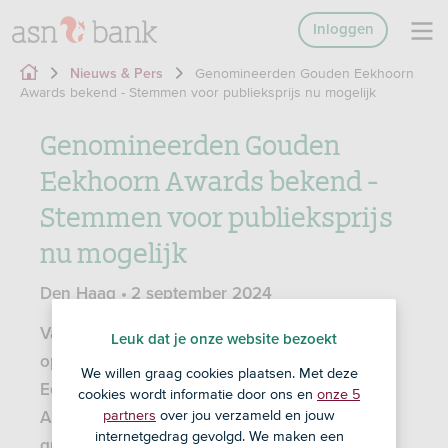
Inloggen
Genomineerden Gouden Eekhoorn
Nieuws & Pers
Awards bekend - Stemmen voor publieksprijs nu mogelijk
Genomineerden Gouden
Eekhoorn Awards bekend -
Stemmen voor publieksprijs
nu mogelijk
Den Haag • 2 september 2024
Vanaf vandaag is het mogelijk om te stemmen
Leuk dat je onze website bezoekt
op de genomineerden van de ASN Gouden
We willen graag cookies plaatsen. Met deze
Eekhoorn Awards. Met deze awards beloont
cookies wordt informatie door ons en
onze 5
partners
over jou verzameld en jouw
ASN Bank mensen die zich inzetten voor een
internetgedrag gevolgd. We maken een
groene en sociale toekomst. De afgelopen