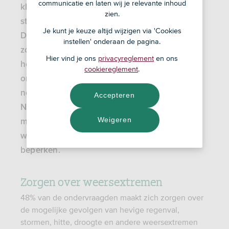
communicatie en laten wij je relevante inhoud
klimaatverandering krijgen we in Nederland
zien.
steeds vaker te maken met
weersextremen
.
Je kunt je keuze altijd wijzigen via 'Cookies
De helft van de Nederlanders maakt zich
instellen' onderaan de pagina.
zorgen over impact die deze weersextremen
Hier vind je ons
privacyreglement
en ons
hebben op hun huis en buurt, blijkt uit nieuw
cookiereglement
.
onderzoek van ASN Bank. Maar bij de pakken
neerzitten? Dat is er niet bij: 46% van de
Accepteren
Nederlanders is van plan binnen 2 jaar
Weigeren
maatregelen te nemen om de invloed van
weersextremen op hun huis en buurt te
beperken.
Zorgen over weersextremen
48% van de ondervraagden maakt zich zorgen over
de mogelijke gevolgen van hevige regenval,
stormen, hitte, droogte en andere weersextremen