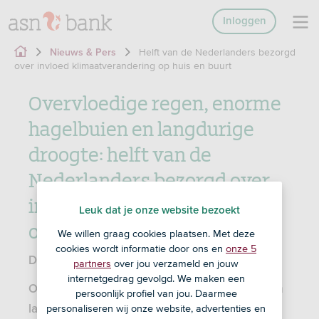
Inloggen
Helft van de Nederlanders bezorgd
Nieuws & Pers
over invloed klimaatverandering op huis en buurt
Overvloedige regen, enorme
hagelbuien en langdurige
droogte: helft van de
Nederlanders bezorgd over
invloed klimaatverandering
Leuk dat je onze website bezoekt
op huis en buurt
We willen graag cookies plaatsen. Met deze
cookies wordt informatie door ons en
onze 5
Den Haag • 26 september 2024
partners
over jou verzameld en jouw
internetgedrag gevolgd. We maken een
Overvloedige regenval, enorme hagelbuien en
persoonlijk profiel van jou. Daarmee
personaliseren wij onze website, advertenties en
langdurige droogte. Als gevolg van