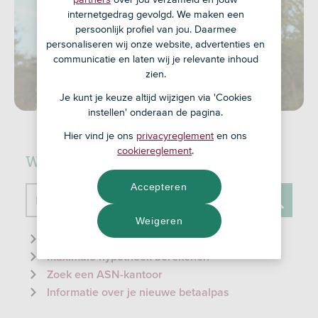
internetgedrag gevolgd. We maken een
persoonlijk profiel van jou. Daarmee
personaliseren wij onze website, advertenties en
communicatie en laten wij je relevante inhoud
zien.
Je kunt je keuze altijd wijzigen via 'Cookies
instellen' onderaan de pagina.
Hier vind je ons
privacyreglement
en ons
cookiereglement
.
Waar kunnen we je mee helpen?
Accepteren
Doorzoek de website
Weigeren
Zoeken
Informatie over de ID-check
Maximale hypotheek berekenen
Zoek een ASN-kantoor
Informatie over je nieuwe betaalpas