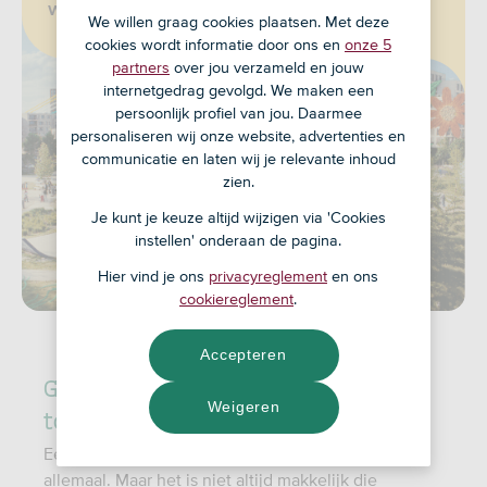
we nu al zin in hebben.
We willen graag cookies plaatsen. Met deze
cookies wordt informatie door ons en
onze 5
partners
over jou verzameld en jouw
internetgedrag gevolgd. We maken een
persoonlijk profiel van jou. Daarmee
personaliseren wij onze website, advertenties en
communicatie en laten wij je relevante inhoud
zien.
Je kunt je keuze altijd wijzigen via 'Cookies
instellen' onderaan de pagina.
Hier vind je ons
privacyreglement
en ons
cookiereglement
.
Accepteren
Goed voor jou, goed voor de
Weigeren
toekomst
Een mooiere toekomst. Dat willen we natuurlijk
allemaal. Maar het is niet altijd makkelijk die