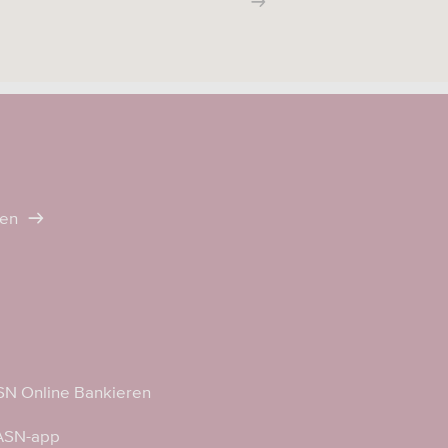
ten
N Online Bankieren
 ASN-app