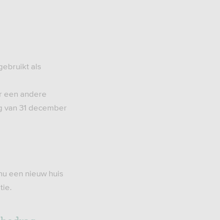
gebruikt als
ar een andere
g van 31 december
nu een nieuw huis
tie.