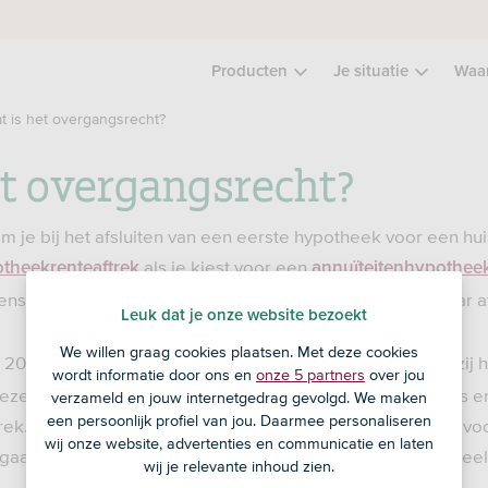
Producten
Je situatie
Waa
t is het overgangsrecht?
et overgangsrecht?
om je bij het afsluiten van een eerste hypotheek voor een hui
als je kiest voor een
theekrenteaftrek
annuïteitenhypothee
ens de afgesproken aflossingseis binnen maximaal 30 jaar af
Leuk dat je onze website bezoekt
We willen graag cookies plaatsen. Met deze cookies
 2012 al een
had, mag je dankzij 
aflossingsvrije hypotheek
wordt informatie door ons en
onze 5 partners
over jou
eze hypotheek gebruik blijven maken van de oude regels en
verzameld en jouw internetgedrag gevolgd. We maken
een persoonlijk profiel van jou. Daarmee personaliseren
ek. Sluit je een hogere hypotheek af dan je eerst had (bijv
wij onze website, advertenties en communicatie en laten
 gaat verbouwen)? Dan gelden voor het extra hypotheekdeel
wij je relevante inhoud zien.