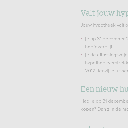
Valt jouw hy
Jouw hypotheek valt o
je op 31 december 2
hoofdverblijf;
je de aflossingsvri
hypotheekverstrekk
2012, tenzij je tusse
Een nieuw hu
Had je op 31 december
kopen? Dan zijn de mo