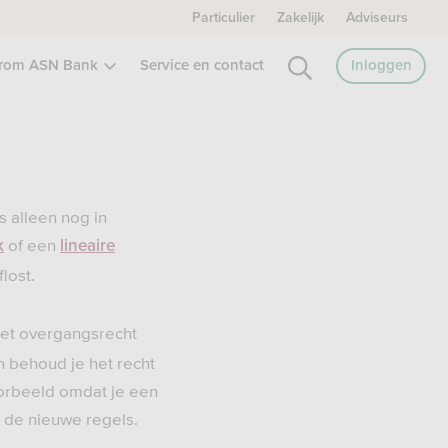
Particulier
Zakelijk
Adviseurs
rom ASN Bank
Service en contact
Inloggen
s alleen nog in
of een
k
lineaire
lost.
het overgangsrecht
 behoud je het recht
oorbeeld omdat je een
 de nieuwe regels.