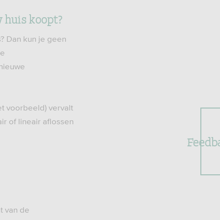
w huis koopt?
? Dan kun je geen
de
 nieuwe
t voorbeeld) vervalt
r of lineair aflossen
Feedb
t van de