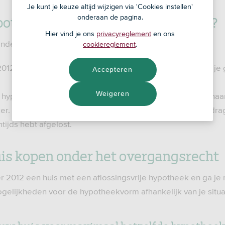
Je kunt je keuze altijd wijzigen via 'Cookies instellen'
potheek onder het overgangsrecht?
onderaan de pagina.
Hier vind je ons
privacyreglement
en ons
nder het overgangsrecht als:
cookiereglement
.
012 een aflossingsvrije hypotheek had voor een huis dat je 
Accepteren
Weigeren
je hypotheek die je op 31 december 2012 al had, oversluit na
er. Het overgangsrecht geldt dan voor het hypotheekbedra
ntijds hebt afgelost.
is kopen onder het overgangsrecht
 2012 een huis met een aflossingsvrije hypotheek en ga je 
gelijkheden voor de hypotheekvorm afhankelijk van je situa