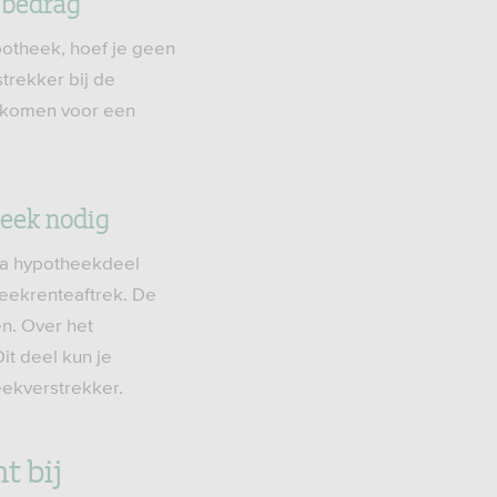
kbedrag
potheek, hoef je geen
trekker bij de
e komen voor een
heek nodig
tra hypotheekdeel
eekrenteaftrek. De
en. Over het
it deel kun je
eekverstrekker.
t bij