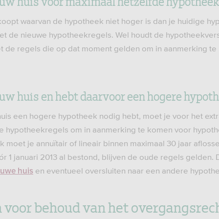
euw huis voor maximaal hetzelfde hypothee
 koopt waarvan de hypotheek niet hoger is dan je huidige hy
et de nieuwe hypotheekregels. Wel houdt de hypotheekvers
t de regels die op dat moment gelden om in aanmerking t
euw huis en hebt daarvoor een hogere hypot
 huis een hogere hypotheek nodig hebt, moet je voor het ex
e hypotheekregels om in aanmerking te komen voor hypoth
moet je annuïtair of lineair binnen maximaal 30 jaar afloss
 1 januari 2013 al bestond, blijven de oude regels gelden. D
en eventueel oversluiten naar een andere hypoth
euwe huis
voor behoud van het overgangsrech