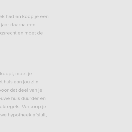
eek had en koop je een
t jaar daarna een
angsrecht en moet de
rkoopt, moet je
huis aan jou zijn
oor dat deel van je
ieuwe huis duurder en
ekregels. Verkoop je
we hypotheek afsluit,