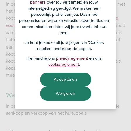
partners
over jou verzameld en jouw
In de koopakte staan alle details die te maken hebben met
internetgedrag gevolgd. We maken een
het huis dat je wilt kopen. Denk aan de afgesproken
persoonlijk profiel van jou. Daarmee
koopsom, de datum van overdracht en de
ontbindende
personaliseren wij onze website, advertenties en
. Het is jouw verantwoordelijkheid de inhoud
voorwaarden
communicatie en laten wij je relevante inhoud
van het koopcontract te controleren. Je kunt hiervoor de
zien.
hulp inschakelen van je eventuele
of
aankoopmakelaar
Je kunt je keuze altijd wijzigen via 'Cookies
een juridisch adviseur. De benaming ‘voorlopig’
instellen' onderaan de pagina.
koopcontract klopt eigenlijk niet helemaal, want het
Hier vind je ons
privacyreglement
en ons
koopcontract is wel degelijk bindend. Zowel voor jou als
cookiereglement
.
koper, als voor de verkoper. Het koopcontract wordt
meestal opgesteld door de verkoopmakelaar.
Accepteren
Wat staat er in het koopcontract?
Weigeren
In de koopovereenkomst staan de afspraken rondom de
aankoop en verkoop van het huis, zoals: