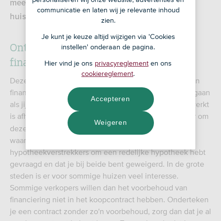
meest voorkomen in een koopcontract voor een
communicatie en laten wij je relevante inhoud
huis.
zien.
Je kunt je keuze altijd wijzigen via 'Cookies
Ontbindende voorwaarde voor
instellen' onderaan de pagina.
financiering
Hier vind je ons
privacyreglement
en ons
cookiereglement
.
Deze voorwaarde, ook bekend als het 'voorbehoud van
financiering', betekent dat de koop niet door hoeft te gaan
Accepteren
als jij de hypotheek niet rond krijgt. Hoe het precies werkt
is afhankelijk van wat er in je
staat, maar om
koopcontract
Weigeren
deze ontbindende voorwaarde te gebruiken moet je
waarschijnlijk binnen 4-6 weken bewijzen dat je 2
hypotheekverstrekkers om een redelijke hypotheek hebt
gevraagd en dat je bij beide bent geweigerd. In de grote
steden is er voor sommige huizen veel interesse.
Sommige verkopers willen dan het voorbehoud van
financiering niet in het koopcontract hebben. Onderteken
je een contract zonder zo'n voorbehoud, zorg dan dat je al