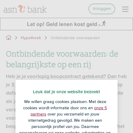
Inloggen
Ontbindende voorwaarden
Hypotheek
Ontbindende voorwaarden: de
belangrijkste op een rij
Heb je je voorlopig koopcontract getekend? Dan heb
je 3 dagen wettelijke bedenktijd. Daarna is de koop
Leuk dat je onze website bezoekt
definitief en betaal je meestal een behoorlijke boete
als je tóch van de koop af wilt. Het is daarom
We willen graag cookies plaatsen. Met deze
cookies wordt informatie door ons en
onze 5
verstandig om in je koopcontract ontbindende
partners
over jou verzameld en jouw
voorwaarden te laten opnemen. Hieronder
internetgedrag gevolgd. We maken een
bespreken we de ontbindende voorwaarden die het
persoonlijk profiel van jou. Daarmee
personaliseren wij onze website, advertenties en