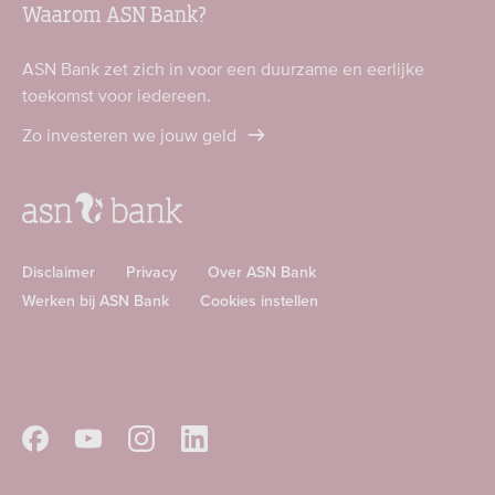
Waarom ASN Bank?
ASN Bank zet zich in voor een duurzame en eerlijke
toekomst voor iedereen.
Zo investeren we jouw geld
Disclaimer
Privacy
Over ASN Bank
Werken bij ASN Bank
Cookies instellen
Download
Download
ASN
ASN
app
app
Volg
Volg
Volg
Volg
in
in
ASN
ASN
ASN
ASN
de
de
op
op
op
op