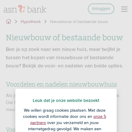
Inloggen
Nieuwbouw of bestaande bouw
Hypotheek
Nieuwbouw of bestaande bouw
Ben je op zoek naar een nieuw huis, maar twijfel je
tussen het kopen van nieuwbouw of bestaande
bouw? Bekijk de voor- en nadelen van beide opties.
Voordelen en nadelen
nieuwbouwhuis
Als je een nieuwbouwhuis koopt, ben jij de 1e eigenaar.
Leuk dat je onze website bezoekt
Dat heeft zo zijn voordelen, maar het kopen van een
nieuwbouwhuis kan ook nadelen hebben.
We willen graag cookies plaatsen. Met deze
cookies wordt informatie door ons en
onze 5
partners
over jou verzameld en jouw
Voordelen nieuwbouw
internetgedrag gevolgd. We maken een