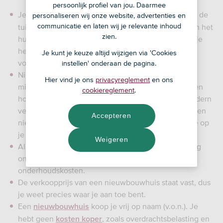
persoonlijk profiel van jou. Daarmee
Je kunt de indeling en de inrichting van het huis en de
personaliseren wij onze website, advertenties en
communicatie en laten wij je relevante inhoud
tuin zelf bepalen: je denkt mee over de indeling van het
zien.
huis zonder dat je daarvoor hoeft te verbouwen en je
hebt geen last van een badkamer of keuken van de
Je kunt je keuze altijd wijzigen via 'Cookies
vorige bewoners die niet jouw smaak is.
instellen' onderaan de pagina.
Nieuwbouwwoningen moeten voldoen aan strenge
Hier vind je ons
privacyreglement
en ons
milieueisen, waardoor je huis goed geïsoleerd is, een
cookiereglement
.
hoog energielabel heeft en is voorzien van een modern
verwarmingssysteem, nieuwe elektra en riolering. Een
Accepteren
nieuwbouwhuis is duurzaam en daarmee bespaar je op
je energiekosten.
Weigeren
Alles is nieuw, dus je hebt geen last van achterstallig
onderhoud en je hebt de eerste jaren weinig
onderhoudskosten.
De verkoopprijs van een nieuwbouwhuis staat vast, dus
je weet precies waar je aan toe bent.
Een
koop je vrij op naam (v.o.n.). Je
nieuwbouwhuis
hebt geen
, zoals overdrachtsbelasting en
kosten koper