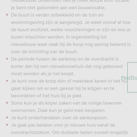
nieuwbouw. Bovendien heb je meer keuze voor locatie,
je bent niet gebonden aan een bouwlocatie.
De buurt is verder ontwikkeld en de tuin en
woonomgeving zijn al aangelegd. Je weet vooraf al hoe
de buurt eruitziet, welke voorzieningen er zijn en wie je
buren misschien worden. In tegenstelling tot
nieuwbouw waar vaak bij de koop nog weinig bekend is
over de inrichting van de buurt.
De periode tussen de aankoop en de overdracht is
korter dan bij een nieuwbouwhuis dat nog gebouwd
moet worden als je het koopt.
Feedb
Je kunt voor de koop één of meerdere keren in het huis
gaan kijken om er een gevoel bij te krijgen en te
beoordelen of het huis bij je past.
Soms kun je als koper zaken van de vorige bewoner
overnemen. Daar kun je geld mee besparen.
Je kunt onderhandelen over de aankoopsom.
Je gaat pas betalen voor je nieuwe huis vanaf de
overdrachtsdatum. Om dubbele lasten zoveel mogelijk