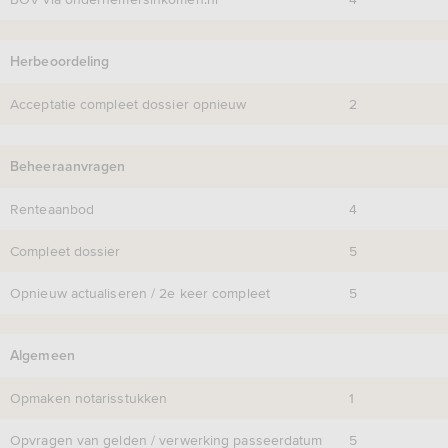
Herbeoordeling
Acceptatie compleet dossier opnieuw
2
Beheeraanvragen
Renteaanbod
4
Compleet dossier
5
Opnieuw actualiseren / 2e keer compleet
5
Algemeen
Opmaken notarisstukken
1
Opvragen van gelden / verwerking passeerdatum
5