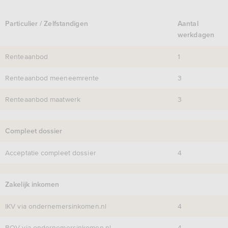
Particulier / Zelfstandigen
Aantal
werkdagen
Renteaanbod
1
Renteaanbod meeneemrente
3
Renteaanbod maatwerk
3
Compleet dossier
Acceptatie compleet dossier
4
Zakelijk inkomen
IKV via ondernemersinkomen.nl
4
BOV via ondernemersinkomen.nl
4