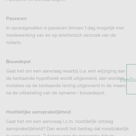
Passeren
In spoedgevallen is passeren binnen 1 dag mogelijk met
medewerking van en op telefonisch verzoek van de
notaris.
Bouwdepot
Gaat het om een aanvraag waarbij o.a. een wijziging aan
de bestaande hypotheek wordt uitgevoerd, dan worden
Feedb
mutaties op de bestaande lening uitgevoerd in de maand
na de uitbetaling van de opname / bouwdepot.
Hoofdelijke aansprakelijkheid
Gaat het om een aanvraag i.c.m. hoofdelijk ontslag
aansprakelijkheid? Dan wordt het bedrag dat noodzakelijk
is voor passeren, 2 dagen voor de gewenste datum