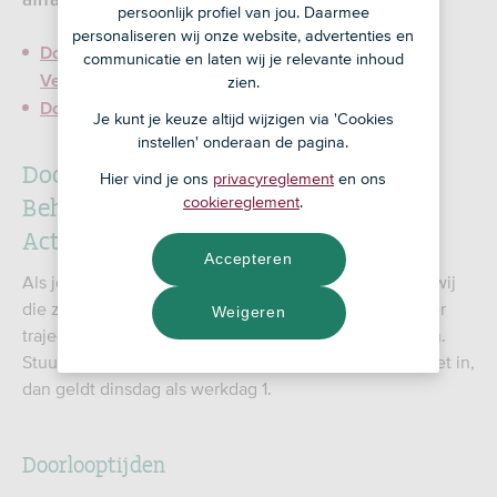
afhankelijk van het type aanvraag.
persoonlijk profiel van jou. Daarmee
personaliseren wij onze website, advertenties en
Doorlooptijden Acceptatie, Beheeracceptatie en
communicatie en laten wij je relevante inhoud
Verstrekken & Activeren
zien.
Doorlooptijden Regulier beheer
Je kunt je keuze altijd wijzigen via 'Cookies
instellen' onderaan de pagina.
Doorlooptijden Acceptatie,
Hier vind je ons
privacyreglement
en ons
Beheeracceptatie en Verstrekken &
cookiereglement
.
Activeren
Accepteren
Als je een aanvraag bij ASN Bank indient, verwerken wij
die zo snel mogelijk. De doorlooptijden verschillen per
Weigeren
traject. Onderstaand vind je de actuele doorlooptijden.
Stuur je bijvoorbeeld op maandag het dossier compleet in,
dan geldt dinsdag als werkdag 1.
Doorlooptijden