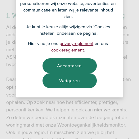
personaliseren wij onze website, advertenties en
communicatie en laten wij je relevante inhoud
1. We investeren in onze samenwerking
zien.
Je kunt je keuze altijd wijzigen via 'Cookies
Al decennialang werken we intensief samen met jou en
instellen' onderaan de pagina.
andere intermediairs. We begrijpen wat je nodig hebt om
je klanten goed te helpen. Onze ambitie is dat adviseurs
Hier vind je ons
privacyreglement
en ons
met wie we werken zeggen: ‘het is lekker werken met
cookiereglement
.
ASN Bank’. We streven naar een voorspelbaar en simpel
hypotheekproces.
Accepteren
Daarom houden we aandacht voor
en
persoonlijk contact
Weigeren
optimaliseren we onze producten en processen
voortdurend op basis van de feedback die we bij jullie
ophalen. Op zoek naar hoe het efficiënter, prettiger,
persoonlijker kan. We helpen je ook aan
.
nieuwe kennis
Zo delen we periodiek inzichten over de toegang tot de
woningmarkt met onze Woontoegankelijkheidsmonitor.
Oók in jouw regio. En misschien zien we je bij het