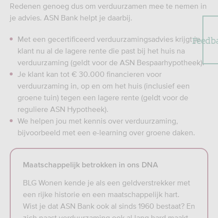
Redenen genoeg dus om verduurzamen mee te nemen in
je advies. ASN Bank helpt je daarbij.​
Feedb
Met een gecertificeerd verduurzamingsadvies krijgt je
klant nu al de lagere rente die past bij het huis na
verduurzaming (geldt voor de ASN Bespaarhypotheek). ​
Je klant kan tot € 30.000 financieren voor
verduurzaming in, op en om het huis (inclusief een
groene tuin) tegen een lagere rente (geldt voor de
reguliere ASN Hypotheek).
We helpen jou met kennis over verduurzaming,
bijvoorbeeld met een e-learning over groene daken.
Maatschappelijk betrokken in ons DNA
BLG Wonen kende je als een geldverstrekker met
een rijke historie en een maatschappelijk hart.
Wist je dat ASN Bank ook al sinds 1960 bestaat? En
zich naast verduurzaming ook al lang hard maakt