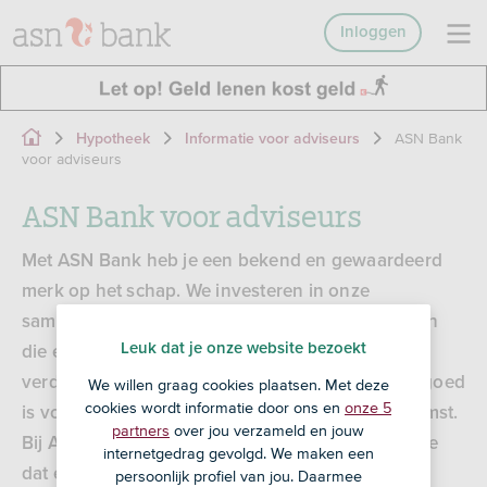
Inloggen
ASN Bank
Hypotheek
Informatie voor adviseurs
voor adviseurs
ASN Bank voor adviseurs
Met ASN Bank heb je een bekend en gewaardeerd
merk op het schap. We investeren in onze
samenwerking, we maken ons hard voor groepen
Leuk dat je onze website bezoekt
die extra aandacht kunnen gebruiken en maken
verduurzamen toegankelijk. We kijken naar wat goed
We willen graag cookies plaatsen. Met deze
cookies wordt informatie door ons en
onze 5
is voor jou, jouw klant, én goed is voor de toekomst.
partners
over jou verzameld en jouw
Bij ASN Bank hebben we nu al zin in morgen! Hoe
internetgedrag gevolgd. We maken een
dat eruitziet?
persoonlijk profiel van jou. Daarmee