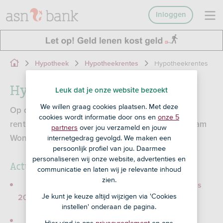
Inloggen
Hypotheekrentes
Hypotheek
Hypotheekrentes
Hypotheekrentes
Leuk dat je onze website bezoekt
We willen graag cookies plaatsen. Met deze
Op deze pagina vind je een overzicht van de
cookies wordt informatie door ons en
onze 5
rentetarieven voor ASN Hypotheek, ASN Duurzaam
partners
over jou verzameld en jouw
internetgedrag gevolgd. We maken een
Wonen en de ASN Bespaarhypotheek.
persoonlijk profiel van jou. Daarmee
personaliseren wij onze website, advertenties en
Actuele rentetarieven
communicatie en laten wij je relevante inhoud
zien.
Rentetarieven ASN Hypotheek per 8 augustus
Je kunt je keuze altijd wijzigen via 'Cookies
2026 (pdf)
217,26 KB
instellen' onderaan de pagina.
Rentetarieven ASN Bespaarhypotheek per 8