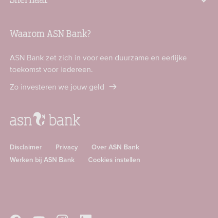
Waarom ASN Bank?
ASN Bank zet zich in voor een duurzame en eerlijke
toekomst voor iedereen.
Zo investeren we jouw geld
Disclaimer
Privacy
Over ASN Bank
Werken bij ASN Bank
Cookies instellen
Download
Download
ASN
ASN
app
app