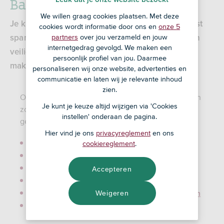
Bankieren voor kinderen
We willen graag cookies plaatsen. Met deze
Je kind heeft een eigen betaalrekening, dat is best
cookies wordt informatie door ons en
onze 5
partners
over jou verzameld en jouw
spannend. Gelukkig kan jouw kind bij ons op een
internetgedrag gevolgd. We maken een
veilige manier leren bankieren en zelf kan je
persoonlijk profiel van jou. Daarmee
makkelijk een oogje in het zeil houden.
personaliseren wij onze website, advertenties en
communicatie en laten wij je relevante inhoud
zien.
Op deze pagina lees je wat je allemaal kunt regelen
Je kunt je keuze altijd wijzigen via 'Cookies
zodat je kind goed en veilig de betaalrekening kan
instellen' onderaan de pagina.
gebruiken.
Hier vind je ons
privacyreglement
en ons
Meekijken op de rekening van je kind
cookiereglement
.
Zorg dat je kind kan inloggen
Mijn kind wordt 18 jaar
Accepteren
Activeer de betaalpas van je kind
Weigeren
Bepaal hoeveel je kind per dag mag overboeken
Leer je kind hoe het veilig bankiert