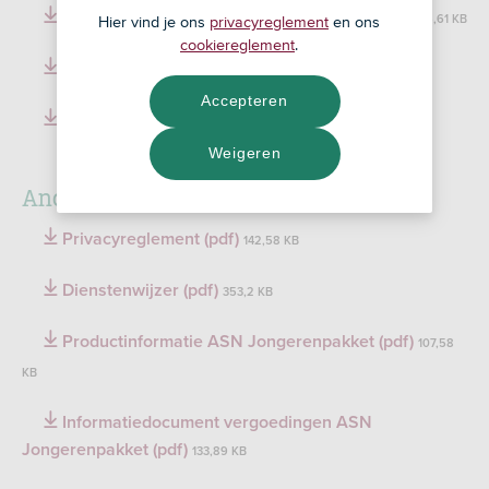
Reglement Spaarrekeningen ASN Bank (pdf)
215,61 KB
Hier vind je ons
privacyreglement
en ons
cookiereglement
.
Tarievenwijzer (pdf)
117,59 KB
Accepteren
Algemene bankvoorwaarden (pdf)
172,65 KB
Weigeren
Andere belangrijke informatie
Privacyreglement (pdf)
142,58 KB
Dienstenwijzer (pdf)
353,2 KB
Productinformatie ASN Jongerenpakket (pdf)
107,58
KB
Informatiedocument vergoedingen ASN
Jongerenpakket (pdf)
133,89 KB