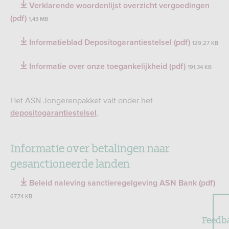
Verklarende woordenlijst overzicht vergoedingen
(pdf)
1,43 MB
Informatieblad Depositogarantiestelsel (pdf)
129,27 KB
Informatie over onze toegankelijkheid (pdf)
191,34 KB
Het ASN Jongerenpakket valt onder het
.
depositogarantiestelsel
Informatie over betalingen naar
gesanctioneerde landen
Beleid naleving sanctieregelgeving ASN Bank (pdf)
67,74 KB
Feedb