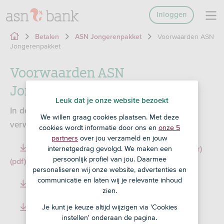
Inloggen
Voorwaarden ASN
Betalen
ASN Jongerenpakket
Jongerenpakket
Voorwaarden ASN
Jongerenpakket
Leuk dat je onze website bezoekt
In de voorwaarden lees je wat jij van ons kunt
We willen graag cookies plaatsen. Met deze
verwachten en wat wij van jou verwachten.
cookies wordt informatie door ons en
onze 5
partners
over jou verzameld en jouw
internetgedrag gevolgd. We maken een
Voorwaarden ASN Online Bankieren (particulier)
persoonlijk profiel van jou. Daarmee
(pdf)
207,61 KB
personaliseren wij onze website, advertenties en
communicatie en laten wij je relevante inhoud
Voorwaarden ASN Jongerenpakket (pdf)
54,18 KB
zien.
Je kunt je keuze altijd wijzigen via 'Cookies
Reglement Privérekeningen (pdf)
331,51 KB
instellen' onderaan de pagina.