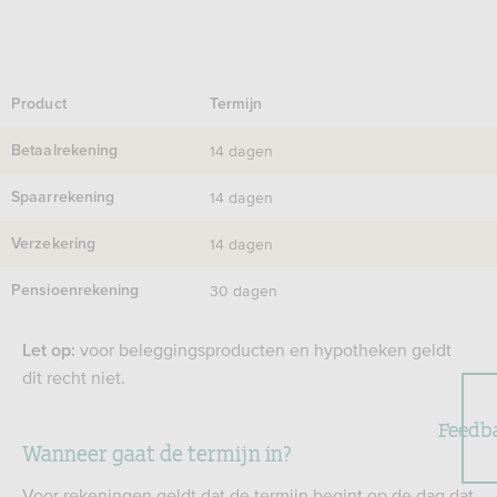
Product
Termijn
14 dagen
Betaalrekening
14 dagen
Spaarrekening
14 dagen
Verzekering
30 dagen
Pensioenrekening
voor beleggingsproducten en hypotheken geldt
Let op:
dit recht niet.
Feedb
Wanneer gaat de termijn in?
Voor rekeningen geldt dat de termijn begint op de dag dat