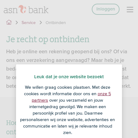
Inloggen
Ontbinden
Service
Je recht op ontbinden
Heb je online een rekening geopend bij ons? Of via
ons een verzekering aangevraagd? Maar heb je je
bedacht? Dan heb je het recht om je overeenkomst
Leuk dat je onze website bezoekt
te ontbinden. Op deze pagina leggen we uit wat dat
betekent, wanneer je dit kunt doen en hoe het werkt.
We willen graag cookies plaatsen. Met deze
cookies wordt informatie door ons en
onze 5
partners
over jou verzameld en jouw
internetgedrag gevolgd. We maken een
persoonlijk profiel van jou. Daarmee
personaliseren wij onze website, advertenties en
Hoe maak je gebruik van je recht op
communicatie en laten wij je relevante inhoud
ontbinden?
zien.