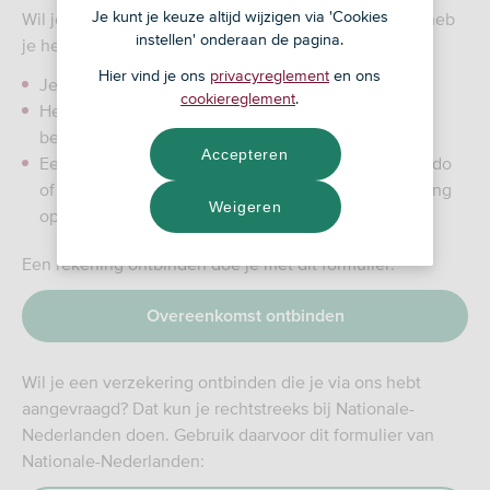
Je kunt je keuze altijd wijzigen via 'Cookies
Wil je gebruikmaken van je recht op ontbinden? Dan heb
instellen' onderaan de pagina.
je het volgende nodig:
Hier vind je ons
privacyreglement
en ons
Je naam en contactgegevens
cookiereglement
.
Het aanvraagnummer of rekeningnummer uit je
bevestigingsmail
Accepteren
Een rekeningnummer waarop wij een eventueel saldo
of premie kunnen terugstorten (dit moet een rekening
Weigeren
op jouw naam zijn)
Een rekening ontbinden doe je met dit formulier:
Overeenkomst ontbinden
Wil je een verzekering ontbinden die je via ons hebt
aangevraagd? Dat kun je rechtstreeks bij Nationale-
Nederlanden doen. Gebruik daarvoor dit formulier van
Nationale-Nederlanden: