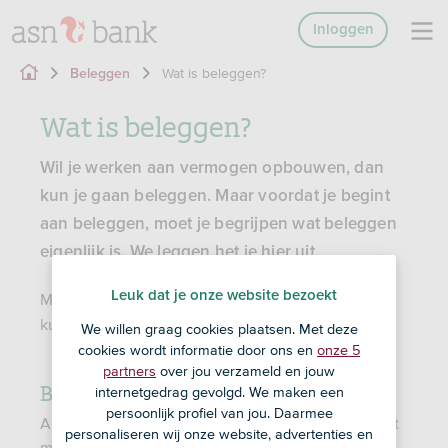
Inloggen
Wat is beleggen?
Beleggen
Wat is beleggen?
Wil je werken aan vermogen opbouwen, dan
kun je gaan beleggen. Maar voordat je begint
aan beleggen, moet je begrijpen wat beleggen
eigenlijk is. We leggen het je hier uit.
Leuk dat je onze website bezoekt
Met beleggen loop je
en maak je
. Je
risico
kosten
kunt je inleg (deels) verliezen.
We willen graag cookies plaatsen. Met deze
cookies wordt informatie door ons en
onze 5
partners
over jou verzameld en jouw
Beleggen is investeren
internetgedrag gevolgd. We maken een
persoonlijk profiel van jou. Daarmee
Als je belegt, investeer je geld met het idee dat het
personaliseren wij onze website, advertenties en
meer waard wordt. Je kunt bijvoorbeeld een stukje