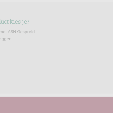
ct kies je?
: met ASN Gespreid
eggen.