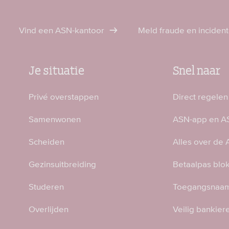
Vind een ASN-kantoor
Meld fraude en inciden
Je situatie
Snel naar
Privé overstappen
Direct regelen
Samenwonen
ASN-app en AS
Scheiden
Alles over de
Gezinsuitbreiding
Betaalpas blo
Studeren
Toegangsnaam
Overlijden
Veilig bankier