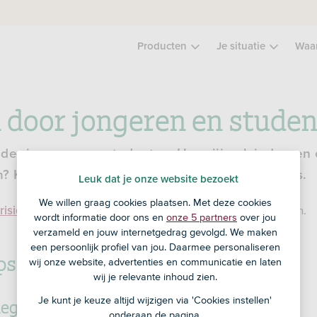
Producten
Je situatie
Waa
 door jongeren en stude
der jongeren en studenten. Hoor jij ook iedereen 
Ken de risico’s. Test hier je kennis en lees tips.
Leuk dat je onze website bezoekt
We willen graag cookies plaatsen. Met deze cookies
en maak je
. Je kunt je inleg (deels) verliezen.
risico
kosten
wordt informatie door ons en
onze 5 partners
over jou
verzameld en jouw internetgedrag gevolgd. We maken
een persoonlijk profiel van jou. Daarmee personaliseren
ps voor studenten en jongeren
wij onze website, advertenties en communicatie en laten
wij je relevante inhoud zien.
nleggen
Je kunt je keuze altijd wijzigen via 'Cookies instellen'
onderaan de pagina.