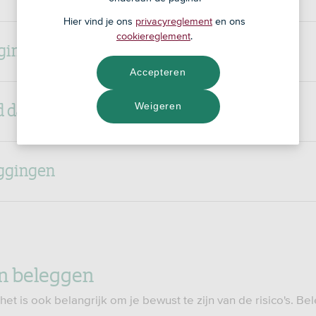
Hier vind je ons
privacyreglement
en ons
cookiereglement
.
ggingsplan en beleggingsdoel op
Accepteren
d dat je kunt missen
Weigeren
eggingen
an beleggen
het is ook belangrijk om je bewust te zijn van de risico's. Be