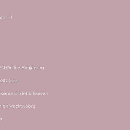
ten
N Online Bankieren
 ASN-app
kkeren of deblokkeren
 en wachtwoord
en