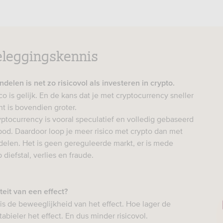
beleggingskennis
ndelen is net zo risicovol als investeren in crypto.
ico is gelijk. En de kans dat je met cryptocurrency sneller
nt is bovendien groter.
ryptocurrency is vooral speculatief en volledig gebaseerd
od. Daardoor loop je meer risico met crypto dan met
elen. Het is geen gereguleerde markt, er is mede
diefstal, verlies en fraude.
iteit van een effect?
t is de beweeglijkheid van het effect. Hoe lager de
 stabieler het effect. En dus minder risicovol.