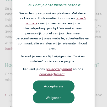
Leuk dat je onze website bezoekt
Bij phishing verleiden criminelen je via e-mail, sms,
We willen graag cookies plaatsen. Met deze
WhatsApp of social media om op een link te klikken. Deze
cookies wordt informatie door ons en
onze 5
link leidt naar een valse website die sprekend lijkt op een
partners
over jou verzameld en jouw
echte. Zonder het te weten log je in of laat je persoonlijke
internetgedrag gevolgd. We maken een
gegevens achter. Met deze gegevens kunnen criminelen
persoonlijk profiel van jou. Daarmee
inbreken op je account, betalingen doen of je vertrouwen
personaliseren wij onze website, advertenties en
winnen bij een andere vorm van fraude, zoals
communicatie en laten wij je relevante inhoud
.
zien.
bankhelpdeskfraude
Je kunt je keuze altijd wijzigen via 'Cookies
instellen' onderaan de pagina.
Hoe proberen criminelen je te misleiden?
Hier vind je ons
privacyreglement
en ons
Criminelen gebruiken verschillende trucs om je te
cookiereglement
.
misleiden. Dit zijn enkele voorbeelden:
Accepteren
Ze doen zich voor als een vertrouwde organisatie. Denk
Weigeren
aan een bank, pakketdienst, telecomprovider of
overheidsorganisatie.