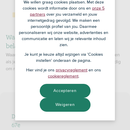
We willen graag cookies plaatsen. Met deze
cookies wordt informatie door ons en
onze 5
partners
over jou verzameld en jouw
internetgedrag gevolgd. We maken een
persoonlijk profiel van jou. Daarmee
personaliseren wij onze website, advertenties en
Waarom is pensioen opbouwen
communicatie en laten wij je relevante inhoud
belangrijk?
zien.
Je kunt je keuze altijd wijzigen via 'Cookies
Waarschijnlijk wil je ooit stoppen met werken. Misschien
instellen' onderaan de pagina.
als je 67 bent, of al eerder of later. Dan heb je geld nodig
om rond te komen.
Hier vind je ons
privacyreglement
en ons
cookiereglement
.
Accepteren
Weigeren
Deze inkomsten kun je verwachten na je
67e