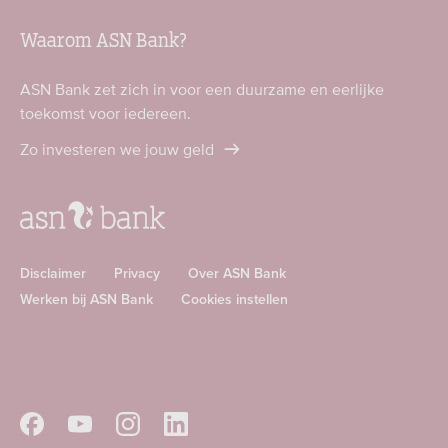
Waarom ASN Bank?
ASN Bank zet zich in voor een duurzame en eerlijke
toekomst voor iedereen.
Zo investeren we jouw geld
Disclaimer
Privacy
Over ASN Bank
Werken bij ASN Bank
Cookies instellen
Download
Download
ASN
ASN
app
app
Volg
Volg
Volg
Volg
in
in
ASN
ASN
ASN
ASN