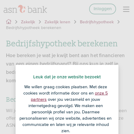
Inloggen
Zakelijk
Zakelijk lenen
Bedrijfshypotheek
Bedrijfshypotheek berekenen
Bedrijfshypotheek berekenen
Hoe bereken je wat je kwijt bent aan het financieren
van een eigen bedrijfspand? Bij ons kun je zelf je
bedrijfshypotheek berekenen. En een heel eind
Leuk dat je onze website bezoekt
komen in de richting van de uiteindelijke offerte.
We willen graag cookies plaatsen. Met deze
cookies wordt informatie door ons en
onze 5
Bedrijfshypotheek laten berekenen
partners
over jou verzameld en jouw
internetgedrag gevolgd. We maken een
Wil je graag je
laten berekenen en een
bedrijfshypotheek
persoonlijk profiel van jou. Daarmee
offerte aanvragen? Maak een afspraak met een van onze
personaliseren wij onze website, advertenties en
communicatie en laten wij je relevante inhoud
ASN-adviseurs.
zien.