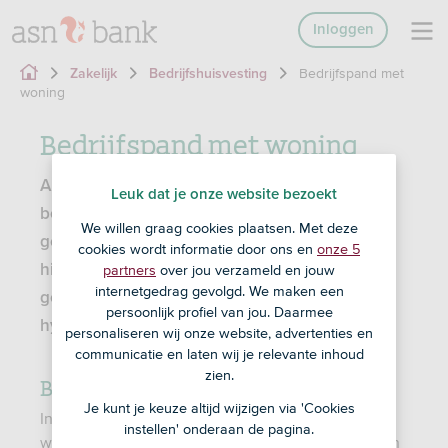
Inloggen
Bedrijfspand met
Zakelijk
Bedrijfshuisvesting
woning
Bedrijfspand met woning
Als je als zzp’er op zoek bent naar een
Leuk dat je onze website bezoekt
bedrijfspand met woning kun je in veel
We willen graag cookies plaatsen. Met deze
gevallen ook bij ASN Bank terecht. Lees
cookies wordt informatie door ons en
onze 5
partners
over jou verzameld en jouw
hieronder wanneer een Bedrijfshypotheek
internetgedrag gevolgd. We maken een
geschikt is, en wanneer een particuliere
persoonlijk profiel van jou. Daarmee
hypotheek.
personaliseren wij onze website, advertenties en
communicatie en laten wij je relevante inhoud
zien.
Bedrijfswoning financieren
Je kunt je keuze altijd wijzigen via 'Cookies
In sommige gevallen kun je een bedrijfspand met
instellen' onderaan de pagina.
woning financieren via een zakelijke hypotheek. En