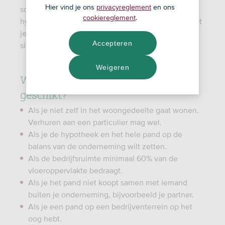
Hier vind je ons
privacyreglement
en ons
soms ben je beter af met een particuliere
cookiereglement
.
hypotheek. Je zelfstandig adviseur denkt graag met
je mee wat het beste past in jouw persoonlijke
Accepteren
situatie.
Weigeren
Wanneer is een Bedrijfshypotheek
geschikt?
Als je niet zelf in het woongedeelte gaat wonen.
Verhuren aan een particulier mag wel.
Als je de hypotheek en het hele pand op de
balans van de onderneming wilt zetten.
Als de bedrijfsruimte minimaal 60% van de
vloeroppervlakte bedraagt.
Als je het pand niet koopt samen met iemand
buiten je onderneming, bijvoorbeeld je partner.
Als je een pand op een bedrijventerrein op het
oog hebt.