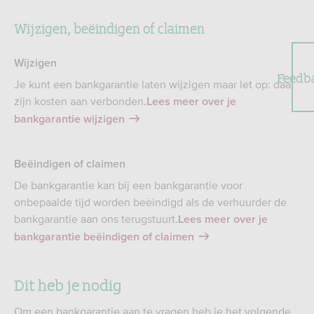
Wijzigen, beëindigen of claimen
Wijzigen
Feedb
Je kunt een bankgarantie laten wijzigen maar let op: daar
zijn kosten aan verbonden.
Lees meer over je
bankgarantie wijzigen
Beëindigen of claimen
De bankgarantie kan bij een bankgarantie voor
onbepaalde tijd worden beëindigd als de verhuurder de
bankgarantie aan ons terugstuurt.
Lees meer over je
bankgarantie beëindigen of claimen
Dit heb je nodig
Om een bankgarantie aan te vragen heb je het volgende