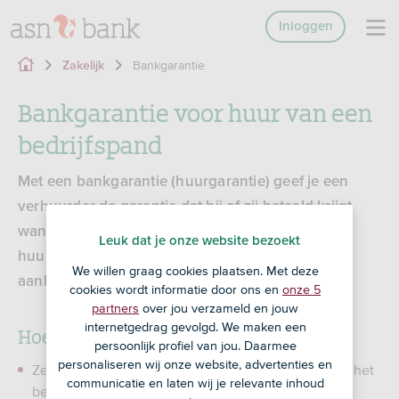
Inloggen
Bankgarantie
Zakelijk
Bankgarantie voor huur van een
bedrijfspand
Met een bankgarantie (huurgarantie) geef je een
verhuurder de garantie dat hij of zij betaald krijgt
wanneer jij je (financiële) verplichtingen uit de
Leuk dat je onze website bezoekt
huurovereenkomst niet nakomt of als je schade
We willen graag cookies plaatsen. Met deze
aanbrengt aan het bedrijfspand.
cookies wordt informatie door ons en
onze 5
partners
over jou verzameld en jouw
internetgedrag gevolgd. We maken een
Hoe werkt een bankgarantie?
persoonlijk profiel van jou. Daarmee
personaliseren wij onze website, advertenties en
Zet op je ASN Zakelijk spaarrekening in ieder geval het
communicatie en laten wij je relevante inhoud
bedrag dat de verhuurder als zekerheid wilt.