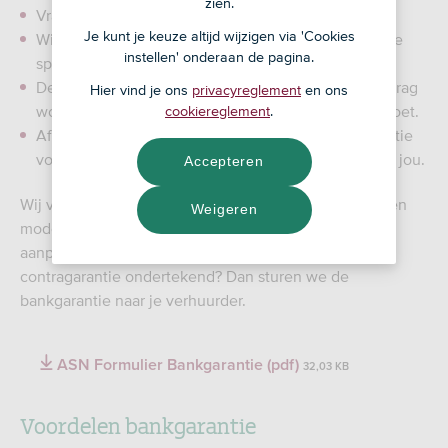
zien.
Vraag de bankgarantie bij ons aan.
Je kunt je keuze altijd wijzigen via 'Cookies
Wij blokkeren het bedrag voor de bankgarantie op je
instellen' onderaan de pagina.
spaarrekening.
De verhuurder krijgt van ons de garantie dat dit bedrag
Hier vind je ons
privacyreglement
en ons
wordt betaald, als je niet aan je verplichtingen voldoet.
cookiereglement
.
Afspraken hierover leggen we vast in de bankgarantie
voor de verhuurder en in een
voor jou.
contragarantie
Accepteren
Wij verstrekken alleen huurgaranties volgens ons eigen
Weigeren
modelovereenkomst, je kunt de inhoud ervan niet
aanpassen. Is je verhuurder akkoord en heb je de
contragarantie ondertekend? Dan sturen we de
bankgarantie naar je verhuurder.
ASN Formulier Bankgarantie (pdf)
32,03 KB
Voordelen bankgarantie