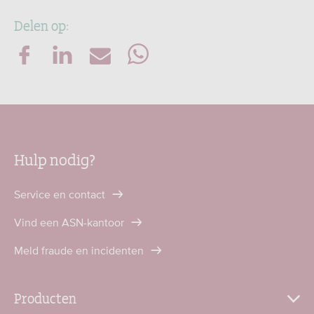
Delen op:
Hulp nodig?
Service en contact
Vind een ASN-kantoor
Meld fraude en incidenten
Producten