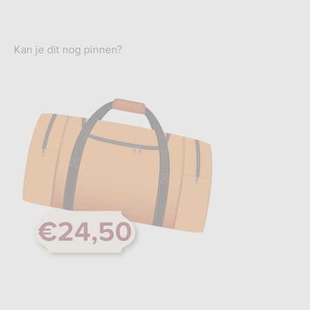
Kan je dit nog pinnen?