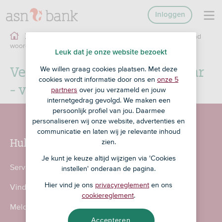
Inloggen
Verklarend
Overig
Explaining word edit page
woord - Game 9 jaar - vraag 4 nee
Leuk dat je onze website bezoekt
Verklarend woord - Game 9 jaar
We willen graag cookies plaatsen. Met deze
cookies wordt informatie door ons en
onze 5
- vraag 4 nee
partners
over jou verzameld en jouw
internetgedrag gevolgd. We maken een
persoonlijk profiel van jou. Daarmee
personaliseren wij onze website, advertenties en
communicatie en laten wij je relevante inhoud
Hulp nodig?
zien.
Je kunt je keuze altijd wijzigen via 'Cookies
Service en contact
instellen' onderaan de pagina.
Hier vind je ons
privacyreglement
en ons
Vind een ASN-kantoor
cookiereglement
.
Meld fraude en incidenten
Accepteren