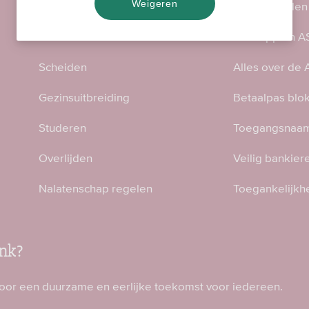
Weigeren
Privé overstappen
Direct regelen
Samenwonen
ASN-app en AS
Scheiden
Alles over de
Gezinsuitbreiding
Betaalpas blo
Studeren
Toegangsnaam
Overlijden
Veilig bankier
Nalatenschap regelen
Toegankelijkh
nk?
voor een duurzame en eerlijke toekomst voor iedereen.