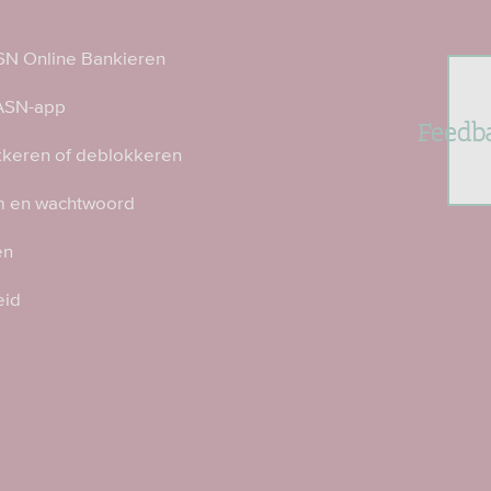
N Online Bankieren
 ASN-app
Feedb
kkeren of deblokkeren
 en wachtwoord
en
eid